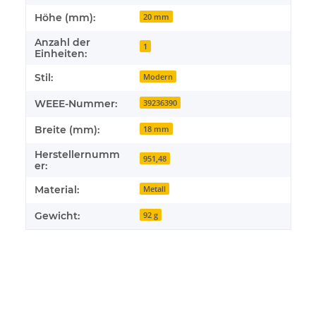
Höhe (mm):
20 mm
Anzahl der
1
Einheiten:
Stil:
Modern
WEEE-Nummer:
39236390
Breite (mm):
18 mm
Herstellernumm
951,48
er:
Material:
Metall
Gewicht:
92 g