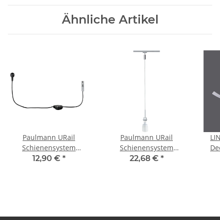
Ähnliche Artikel
Paulmann URail
Paulmann URail
LI
Schienensystem
Schienensystem
De
Light&Easy Einspeisung
DecoSystems Sparlampe
2xL
12,90 €
*
22,68 €
*
mit Kabel chrom matt
Pendel Blanko 1x9W
I
230V Metall
GU10 230V Metall Chrom
matt