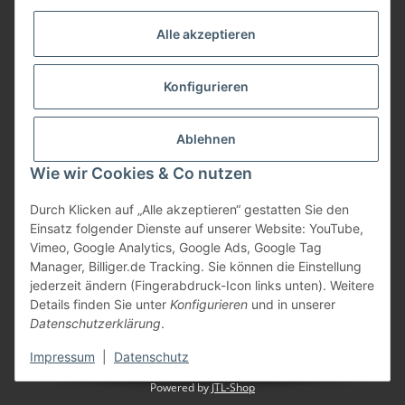
Informationen
Alle akzeptieren
Gesetzliche Informationen
Konfigurieren
Bezahlung
Ablehnen
Wie wir Cookies & Co nutzen
Durch Klicken auf „Alle akzeptieren“ gestatten Sie den
Einsatz folgender Dienste auf unserer Website: YouTube,
Vimeo, Google Analytics, Google Ads, Google Tag
Manager, Billiger.de Tracking. Sie können die Einstellung
jederzeit ändern (Fingerabdruck-Icon links unten). Weitere
Vertrag widerrufen
Details finden Sie unter
Konfigurieren
und in unserer
Datenschutzerklärung
.
* Alle Preise inkl. gesetzlicher USt., zzgl.
Versand
Impressum
|
Datenschutz
Powered by
JTL-Shop