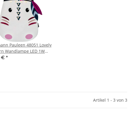
ann Pauleen 48051 Lovely
rn Wandlampe LED 1W
men 3000K Warmweiß
7 €
*
Artikel 1 - 3 von 3