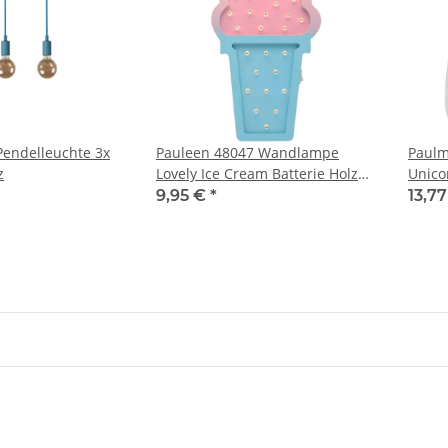
endelleuchte 3x
Pauleen 48047 Wandlampe
Paulm
z
Lovely Ice Cream Batterie Holz
Unico
Pink/Blau LED Kippschalter
20Lu
9,95 €
*
13,7