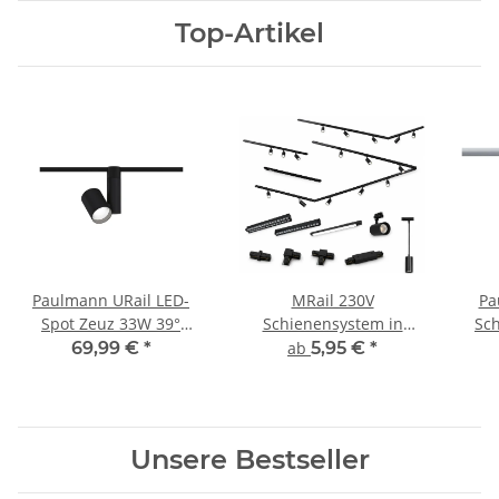
Top-Artikel
Paulmann URail LED-
MRail 230V
Pa
Spot Zeuz 33W 39°
Schienensystem in
Sc
4000K Schwarz matt |
Schwarz GU10 Spots
7,4W
69,99 €
*
ab
5,95 €
*
Art. 95547
Komponenten
dim
Stangensystem
austauschbare LED
Leuchtmittel Schwarz
Unsere Bestseller