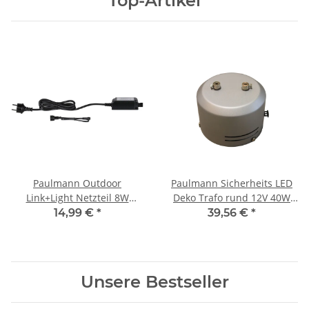
Top-Artikel
Paulmann Outdoor
Paulmann Sicherheits LED
Link+Light Netzteil 8W
Deko Trafo rund 12V 40W
230/12V Schwarz | Art.
für Seilsystem chrom matt
14,99 €
*
39,56 €
*
94394
Unsere Bestseller