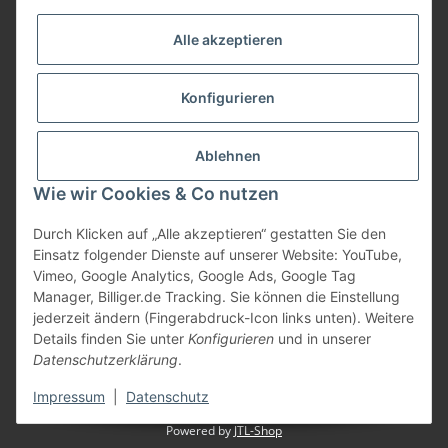
Informationen
Alle akzeptieren
Gesetzliche Informationen
Konfigurieren
Bezahlung
Ablehnen
Wie wir Cookies & Co nutzen
Durch Klicken auf „Alle akzeptieren“ gestatten Sie den
Einsatz folgender Dienste auf unserer Website: YouTube,
Vimeo, Google Analytics, Google Ads, Google Tag
Manager, Billiger.de Tracking. Sie können die Einstellung
jederzeit ändern (Fingerabdruck-Icon links unten). Weitere
Vertrag widerrufen
Details finden Sie unter
Konfigurieren
und in unserer
Datenschutzerklärung
.
* Alle Preise inkl. gesetzlicher USt., zzgl.
Versand
Impressum
|
Datenschutz
Powered by
JTL-Shop