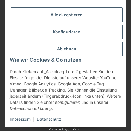
Informationen
Alle akzeptieren
Gesetzliche Informationen
Konfigurieren
Bezahlung
Ablehnen
Wie wir Cookies & Co nutzen
Durch Klicken auf „Alle akzeptieren“ gestatten Sie den
Einsatz folgender Dienste auf unserer Website: YouTube,
Vimeo, Google Analytics, Google Ads, Google Tag
Manager, Billiger.de Tracking. Sie können die Einstellung
jederzeit ändern (Fingerabdruck-Icon links unten). Weitere
Vertrag widerrufen
Details finden Sie unter
Konfigurieren
und in unserer
Datenschutzerklärung
.
* Alle Preise inkl. gesetzlicher USt., zzgl.
Versand
Impressum
|
Datenschutz
Powered by
JTL-Shop