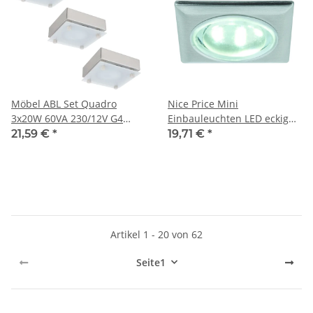
Möbel ABL Set Quadro
Nice Price Mini
3x20W 60VA 230/12V G4
Einbauleuchten LED eckig
80mm Chrom
5x0,5W 3,6VA 230/12V
21,59 €
*
19,71 €
*
matt/Satin/Stahlblech/Glas
35x35mm Eisen gebürstet/
Metall
Artikel 1 - 20 von 62
Seite
1