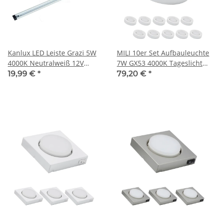
Kanlux LED Leiste Grazi 5W
MILI 10er Set Aufbauleuchte
4000K Neutralweiß 12V
7W GX53 4000K Tageslicht
380Lumen Steckverbindung
230V 520 lumen Weiß
19,99 €
*
79,20 €
*
Alu