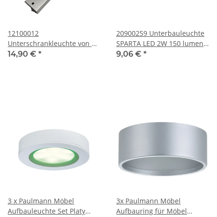
12100012
20900259 Unterbauleuchte
Unterschrankleuchte von Hi
SPARTA LED 2W 150 lumen
Lite 2x 20W Leuchtmittel
titan
14,90 €
*
9,06 €
*
und An-/ Ausschalter Chrom
matt
3 x Paulmann Möbel
3x Paulmann Möbel
Aufbauleuchte Set Platy
Aufbauring für Möbel