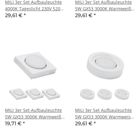
MILI 3er Set Aufbauleuchte
MILI 3er Set Aufbauleuchte
4000K Tageslicht 230V 520
5W GX53 3000K Warmweiß
lumen Weiss 7W GX53
230V 360 lumen Eisen
29,61 €
*
29,61 €
*
gebürstet
MILI 3er Set Aufbauleuchte
MILI 3er Set Aufbauleuchte
5W GX53 3000K Warmweiß
5W GX53 3000K Warmweiss
230V 360 lumen Weiss
230V 360 lumen Weiß
19,71 €
*
29,61 €
*