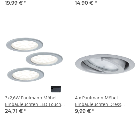
rund RGB inkl.
Einbauleuchten IP44
19,99 €
*
14,90 €
*
Fernbedienung 3x1W
schwenkbar Chrom
Farbwechsel weiß
matt/Stahl
3x2,6W Paulmann Möbel
4 x Paulmann Möbel
Einbauleuchten LED Touch
Einbauleuchten Dress
16mm
schwekbar 12V G4 Einbau
24,71 €
*
9,99 €
*
Farbtemperaturwechsel
60mm Chrom matt 20W inkl.
2700K-6500K