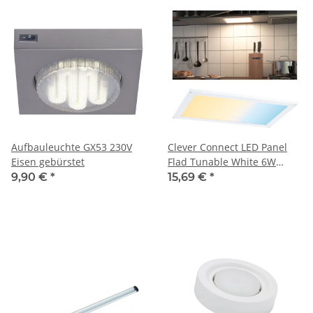
Aufbauleuchte GX53 230V
Clever Connect LED Panel
Eisen gebürstet
Flad Tunable White 6W
Weiß matt
9,90 €
*
15,69 €
*