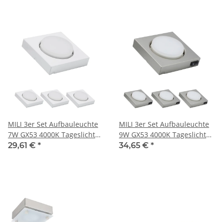
MILI 3er Set Aufbauleuchte
MILI 3er Set Aufbauleuchte
7W GX53 4000K Tageslicht
9W GX53 4000K Tageslicht
230V 520 lumen Weiss
230V 520 lumen Eisen
29,61 €
*
34,65 €
*
gebürstet