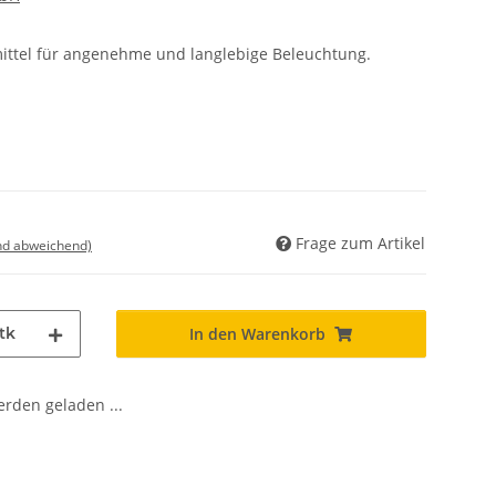
mittel für angenehme und langlebige Beleuchtung.
Frage zum Artikel
nd abweichend)
tk
In den Warenkorb
den geladen ...