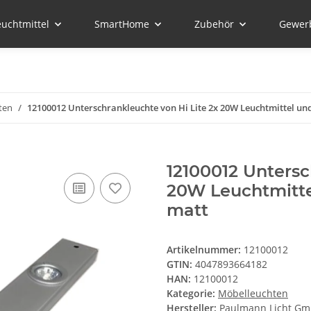
euchtmittel
SmartHome
Zubehör
Gewer
ten
12100012 Unterschrankleuchte von Hi Lite 2x 20W Leuchtmittel un
12100012 Untersc
20W Leuchtmitte
matt
Artikelnummer:
12100012
GTIN:
4047893664182
HAN:
12100012
Kategorie:
Möbelleuchten
Hersteller:
Paulmann Licht G