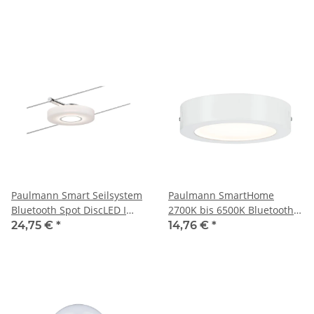
Paulmann Smart Seilsystem
Paulmann SmartHome
Bluetooth Spot DiscLED I
2700K bis 6500K Bluetooth
1x4W Satin 12V DC Tunable
Nox LED Panel 170mm 11W
24,75 €
*
14,76 €
*
White
230V Weiß