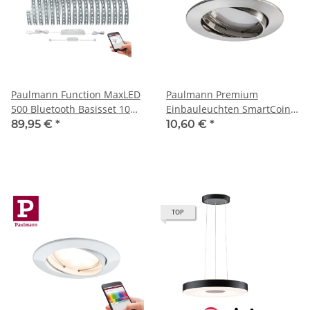
Paulmann Function MaxLED
Paulmann Premium
500 Bluetooth Basisset 10m
Einbauleuchten SmartCoin
Tageslichtweiß 48,5W
Bluetooth dimmbar
89,95 €
*
10,60 €
*
230/24V Silber
schwenkbar LED 1x5W
2700K 230V 51mm Eisen
gebürstet Alu Zink
TOP