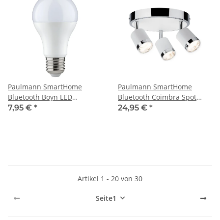
Paulmann SmartHome
Paulmann SmartHome
Bluetooth Boyn LED
Bluetooth Coimbra Spot
Glühlampe 9W E27 230V
3x4,5W Tuneable White
7,95 €
*
24,95 €
*
Opal TunableWhite
230V Chrom Metall
dimmbar
Kunststoff
Artikel 1 - 20 von 30
Seite
1