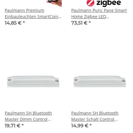
Paulmann Premium
Paulmann Puric Pane Smart
Einbauleuchten SmartCoin
Home Zigbee LED
Bluetooth RGB schwenkbar
Pendelleuchte Ø400 mm
14,85 €
*
73,51 €
*
LED 1x2,4W 2700K 230V
18W 2700K Schwarz/Grau
51mm Weiß matt/Alu Zin
dimmbar – Art. 79779
Paulmann SH Bluetooth
Paulmann SH Bluetooth
Master Dimm Control
Master Schalt Control
mx500W AC W
mx500W AC W
19,71 €
*
14,99 €
*