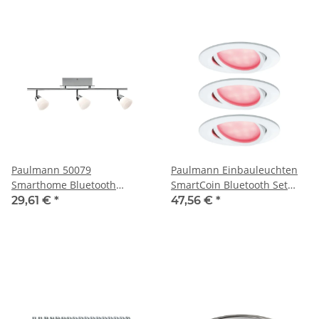
Smart Home
Paulmann 50079
Paulmann Einbauleuchten
Smarthome Bluetooth
SmartCoin Bluetooth Set
Lisboa 3-flammig
RGBW schwenkbar LED
29,61 €
*
47,56 €
*
Deckenbalken dimmbar
3x2W 230V/24V 51mm Weiß
RGBW chrom Glas
matt/Alu Zink