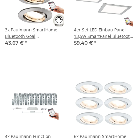
3x Paulmann SmartHome
4er Set LED Einbau Panel
Bluetooth Goal
13,5W SmartPanel Bluetooth
Einbauleuchten Set LED
2700K Warmweiß bis 6500K
43,67 €
*
59,40 €
*
3x5,8W dimmbar
Tageslichtweiß
schwenkbar 230/24V 51mm
Einbauleuchten 1000lm
Eisen gebürstet/Alu Zink
Eisen
4x Paulmann Function
6x Paulmann SmartHome