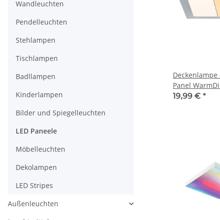
Wandleuchten
Pendelleuchten
Stehlampen
Tischlampen
Deckenlampe 
Badllampen
Panel WarmD
Kinderlampen
16W Chrom 23
19,99 €
*
Bilder und Spiegelleuchten
LED Paneele
Möbelleuchten
Dekolampen
LED Stripes
Außenleuchten