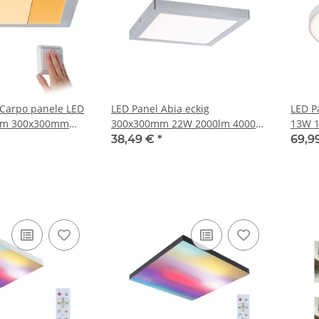
Carpo panele LED
LED Panel Abia eckig
LED Panel
im 300x300mm
300x300mm 22W 2000lm 4000K
13W 1
0V Metall
Chrom matt
38,49 €
*
69,9