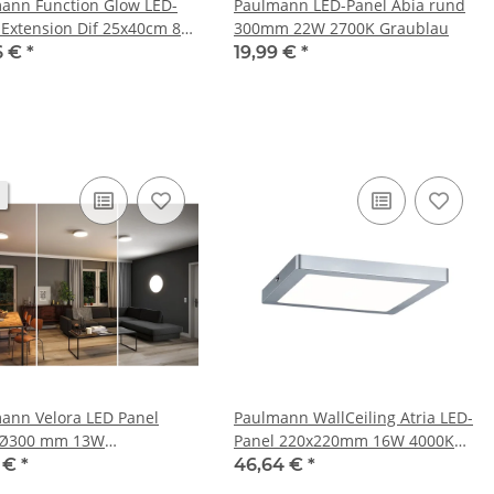
ann Function Glow LED-
Paulmann LED-Panel Abia rund
 Extension Dif 25x40cm 8W
300mm 22W 2700K Graublau
4V Weiß satiniert
6 €
*
19,99 €
*
l/Kunststoff
ann Velora LED Panel
Paulmann WallCeiling Atria LED-
 Ø300 mm 13W
Panel 220x220mm 16W 4000K
Switch 3000K–4000K–
Chrom matt 230V Kunststoff
2 €
*
46,64 €
*
 Weiß Deckenleuchte –