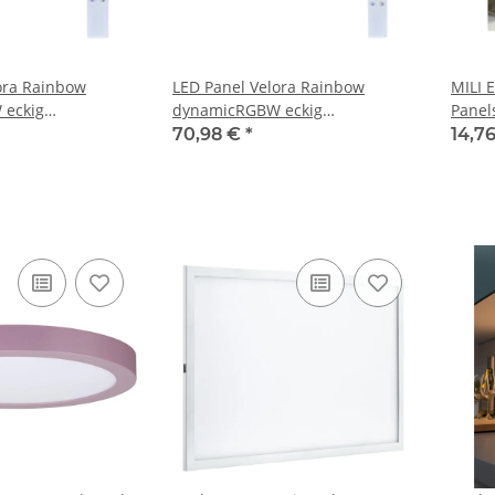
ora Rainbow
LED Panel Velora Rainbow
MILI 
g
dynamicRGBW eckig
Panel
450x450mm 19W 1690lm RGB+
70,98 €
*
14,7
r
Schwarz dimmbar