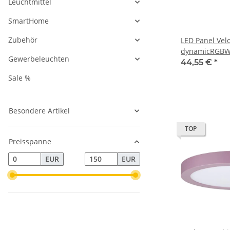
Leuchtmittel
SmartHome
Zubehör
LED Panel Vel
dynamicRGBW ecki
Gewerbeleuchten
295x295mm 13,2W 1140lm RGB+
44,55 €
*
Weiß dimmba
Sale %
Besondere Artikel
TOP
Preisspanne
EUR
EUR