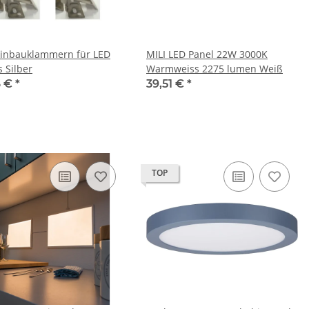
Einbauklammern für LED
MILI LED Panel 22W 3000K
s Silber
Warmweiss 2275 lumen Weiß
6 €
*
39,51 €
*
TOP