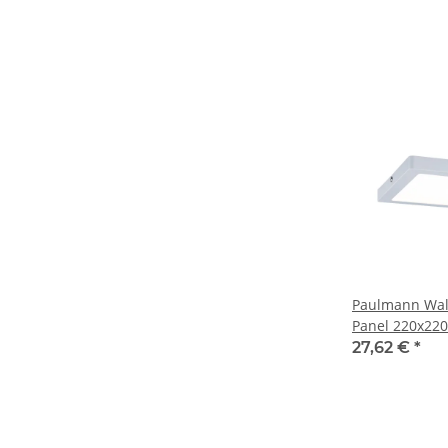
Paulmann Wall
Panel 220x2
matt 230V Kun
27,62 €
*