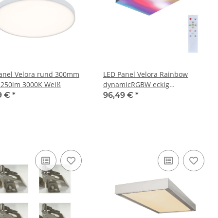
 Velora rund 300mm
LED Panel Velora Rainbow
250lm 3000K Weiß
dynamicRGBW eckig
295x295mm 13,2W 1140lm RGB+
9 €
*
96,49 €
*
Schwarz dimmbar