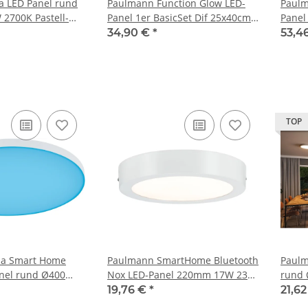
a LED Panel rund
Paulmann Function Glow LED-
Paulm
2700K Pastell-
Panel 1er BasicSet Dif 25x40cm
Panel
leuchte ultraflach
8W 230/24V 24VA Weiß satiniert
230/2
34,90 €
*
53,4
Metall/Kunststoff
Metal
TOP
ia Smart Home
Paulmann SmartHome Bluetooth
Paulm
nel rund Ø400
Nox LED-Panel 220mm 17W 230V
rund
 dimmbar 3000K
Weiß matt Kunststoff
White
19,76 €
*
21,6
 Weiß – Art. 79929
6500K