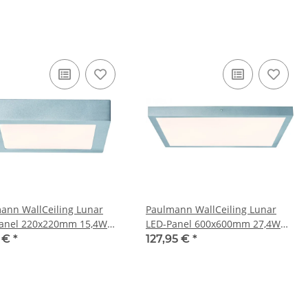
79892
ann WallCeiling Lunar
Paulmann WallCeiling Lunar
anel 220x220mm 15,4W
LED-Panel 600x600mm 27,4W
Chrom matt Alu
230V Chrom matt Alu
3 €
*
127,95 €
*