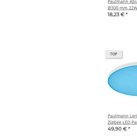
Paulmann Abi
Ø300 mm 22W 
Violett Decken
18,23 €
*
– Art. 70989
TOP
Paulmann Lor
Zigbee LED Pa
mm 22W RGBW
49,90 €
*
Deckenleuchte