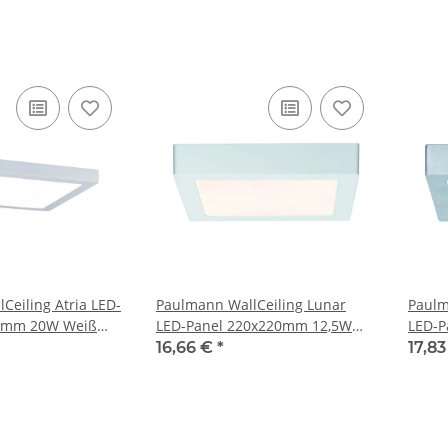
Art. 
Ceiling Atria LED-
Paulmann WallCeiling Lunar
Paulm
20mm 20W Weiß
LED-Panel 220x220mm 12,5W
LED-P
ststoff
230V Weiß matt Alu
230V 
16,66 €
*
17,8