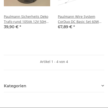
Paulmann Sicherheits Deko
Paulmann Wire System
Trafo rund 105VA 12V 50HZ
CorDuo DC Basic Set 60W
230V Seil-Schiene chrom-
12m Weiß matt
39,90 €
*
67,89 €
*
matt
Artikel 1 - 4 von 4
Kategorien