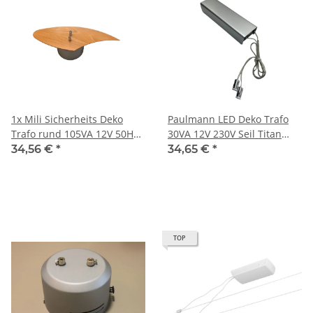
1x Mili Sicherheits Deko
Paulmann LED Deko Trafo
Trafo rund 105VA 12V 50HZ
30VA 12V 230V Seil Titan
230V Seil-Schiene Titan Matt
Matt/ Schwarz Ersatz
34,56 €
*
34,65 €
*
/ Holz
Tansformator Driver
TOP