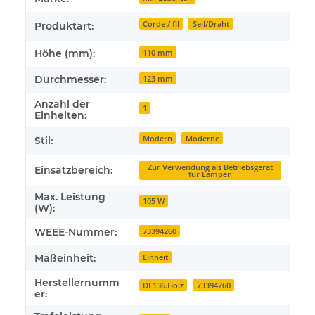
Corde / fil
Seil/Draht
Produktart:
Höhe (mm):
110 mm
Durchmesser:
123 mm
Anzahl der
1
Einheiten:
Modern
Moderne
Stil:
Zur Verwendung als Betriebsgerät
Einsatzbereich:
für Lampen
Max. Leistung
105 W
(W):
WEEE-Nummer:
73394260
Maßeinheit:
Einheit
Herstellernumm
DL136.Holz
73394260
er: