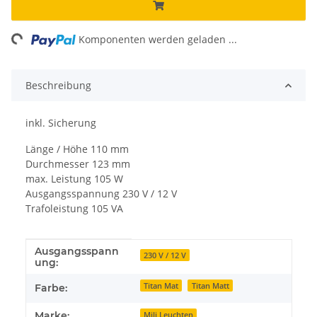
ng...
Komponenten werden geladen ...
Beschreibung
inkl. Sicherung
Länge / Höhe 110 mm
Durchmesser 123 mm
max. Leistung 105 W
Ausgangsspannung 230 V / 12 V
Trafoleistung 105 VA
Ausgangsspann
Produkteigenschaft
Wert
230 V / 12 V
ung:
Titan Mat
Titan Matt
Farbe:
Marke:
Mili Leuchten