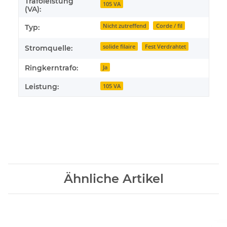
Trafoleistung
105 VA
(VA):
Nicht zutreffend
Corde / fil
Typ:
solide filaire
Fest Verdrahtet
Stromquelle:
Ringkerntrafo:
Ja
Leistung:
105 VA
Ähnliche Artikel