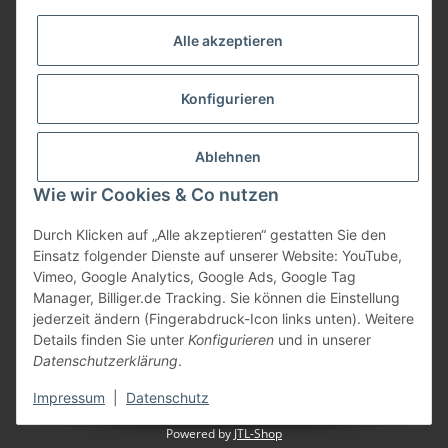
Informationen
Alle akzeptieren
Gesetzliche Informationen
Konfigurieren
Bezahlung
Ablehnen
Wie wir Cookies & Co nutzen
Durch Klicken auf „Alle akzeptieren“ gestatten Sie den
Einsatz folgender Dienste auf unserer Website: YouTube,
Vimeo, Google Analytics, Google Ads, Google Tag
Manager, Billiger.de Tracking. Sie können die Einstellung
jederzeit ändern (Fingerabdruck-Icon links unten). Weitere
Vertrag widerrufen
Details finden Sie unter
Konfigurieren
und in unserer
Datenschutzerklärung
.
* Alle Preise inkl. gesetzlicher USt., zzgl.
Versand
Impressum
|
Datenschutz
Powered by
JTL-Shop