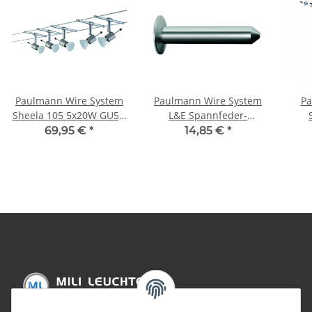
Paulmann Wire System
Paulmann Wire System
Pa
Sheela 105 5x20W GU5,3
L&E Spannfeder-
Nickel satiniert 230/12V
Wandanschluss 1 Paar
C
69,95 €
*
14,85 €
*
105VA Metall
115mm Nickel satiniert
lu
Met
Chro