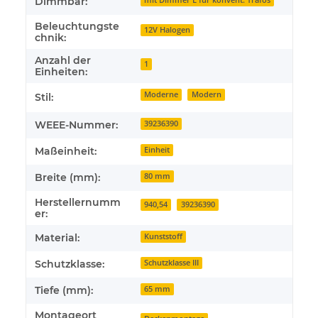
Dimmbar:
mit Dimmer L für konvent. Trafos
Beleuchtungste
12V Halogen
chnik:
Anzahl der
1
Einheiten:
Moderne
Modern
Stil:
WEEE-Nummer:
39236390
Maßeinheit:
Einheit
Breite (mm):
80 mm
Herstellernumm
940,54
39236390
er:
Material:
Kunststoff
Schutzklasse:
Schutzklasse III
Tiefe (mm):
65 mm
Montageort