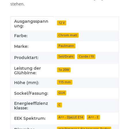
stehen.
Ausgangsspann
Produkteigenschaft
Wert
12 V
ung:
Farbe:
Chrom matt
Marke:
Paulmann
Seil/Draht
Corde / fil
Produktart:
Leistung der
1x 20W
Glühbirne:
Höhe (mm):
115 mm
Sockel/Fassung:
GU4
Energieeffizienz
C
klasse:
A++ - DJaLLE E14
A++ - E
EEK Spektrum: