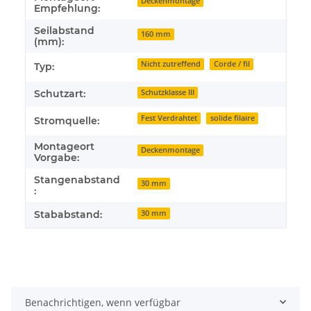
Deckenmontage
Empfehlung:
Seilabstand
160 mm
(mm):
Nicht zutreffend
Corde / fil
Typ:
Schutzart:
Schutzklasse III
Fest Verdrahtet
solide filaire
Stromquelle:
Montageort
Deckenmontage
Vorgabe:
Stangenabstand
30 mm
:
Stababstand:
30 mm
Benachrichtigen, wenn verfügbar