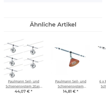
Ähnliche Artikel
Paulmann Seil- und
Paulmann Seil- und
6 x
Schienensystem 2Easy
Schienensystem
Sc
Spot Mac² rund 5x20W
CombiEasy Spot Co
IceC
44,07 €
*
14,81 €
*
GU4 Chrom matt 12V
lumenar 1x35W GU4
inn
Kunststoff
Chrom/Orange satiniert