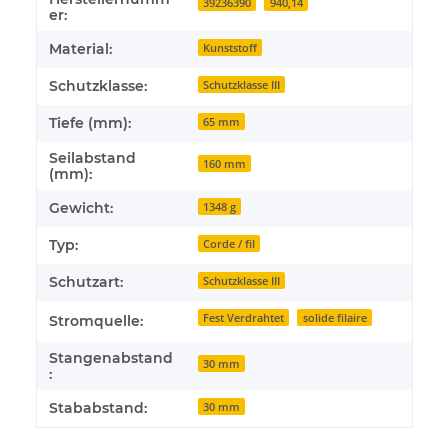
39236390
940,14
er:
Material:
Kunststoff
Schutzklasse:
Schutzklasse III
Tiefe (mm):
65 mm
Seilabstand
160 mm
(mm):
Gewicht:
1348 g
Typ:
Corde / fil
Schutzart:
Schutzklasse III
Fest Verdrahtet
solide filaire
Stromquelle:
Stangenabstand
30 mm
:
Stababstand:
30 mm