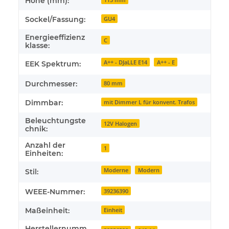
Höhe (mm):
Sockel/Fassung:
GU4
Energieeffizienz
C
klasse:
A++ - DJaLLE E14
A++ - E
EEK Spektrum:
Durchmesser:
80 mm
Dimmbar:
mit Dimmer L für konvent. Trafos
Beleuchtungste
12V Halogen
chnik:
Anzahl der
1
Einheiten:
Moderne
Modern
Stil:
WEEE-Nummer:
39236390
Maßeinheit:
Einheit
Herstellernumm