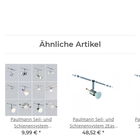
Ähnliche Artikel
Paulmann Seil- und
Paulmann Seil- und
Pa
Schienensystem
Schienensystem 2Easy
CombiSystems Spot
Spot Sheela 5x20W
C
9,99 €
*
48,52 €
*
IceCube 1x35W GU4
GU5,3 Nickel satiniert
lu