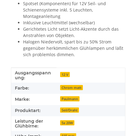
Spotset (Komponenten) für 12V Seil- und
Schienensysteme inkl. 5 Leuchten,
Montageanleitung
Inklusive Leuchtmittel (wechselbar)
Gerichtetes Licht setzt Licht-Akzente durch das
Anstrahlen von Objekten.
Halogen Niedervolt, spart bis zu 50% Strom
gegenüber herkömmlichen Glühlampen und läßt
sich problemlos dimmen.
Ausgangsspann
Produkteigenschaft
Wert
12 V
ung:
Farbe:
Chrom matt
Marke:
Paulmann
Produktart:
Seil/Draht
Leistung der
5x 20W
Glühbirne:
115 mm