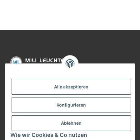
Chrom matt 12V
12V Metall
Chro
Metall/Glas
Informationen
Alle akzeptieren
Gesetzliche Informationen
Konfigurieren
Bezahlung
Ablehnen
Wie wir Cookies & Co nutzen