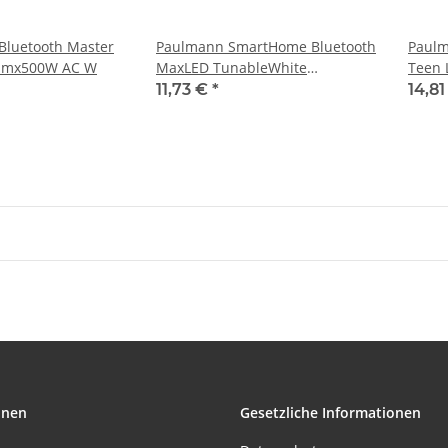
Bluetooth Master
Paulmann SmartHome Bluetooth
Paulm
l mx500W AC W
MaxLED TunableWhite
Teen 
Controller max. 144W 24V DC
230V 
11,73 €
*
14,8
Weiß Kunststoff
onen
Gesetzliche Informationen