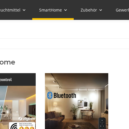
euchtmittel
SmartHome
Zubehör
Gewer
Home