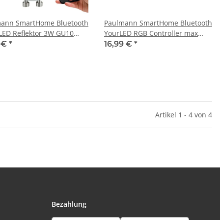
ann SmartHome Bluetooth
Paulmann SmartHome Bluetooth
LED Reflektor 3W GU10
YourLED RGB Controller max
Satiniert RGB
60W 12V DC Weiß Kunststoff
1 €
*
16,99 €
*
Artikel 1 - 4 von 4
Bezahlung