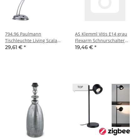
794.96 Paulmann
AS Klemml Vitis E14 grau
Tischleuchte Living Scala
Flexarm Schnurschalter
LED 3x 1W 5000K 79496
Kabell 1,50m
29,61 €
*
19,46 €
*
TOP