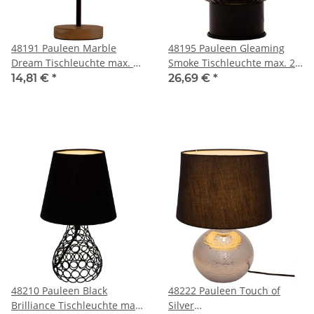
48191 Pauleen Marble
48195 Pauleen Gleaming
Dream Tischleuchte max. 20
Smoke Tischleuchte max. 20
Watt Schwarz, Holz Marmor,
Watt Rauchglas, Schwarz
14,81 €
*
26,69 €
*
Holz E27
Glas, Metall E27
48210 Pauleen Black
48222 Pauleen Touch of
Brilliance Tischleuchte max.
Silver