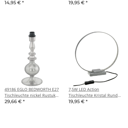
20 Watt Schwarz Stoff,
Tischleuchtehandgefertigt
14,95 €
*
19,95 €
*
Metall E27
Schwarz Silber Glamour
Stoff Keramik E14
49186 EGLO BEDWORTH E27
7,5W LED Action
Tischleuchte nickel Rustuka
Tischleuchte Kristal Rund
Barrock
silber 660 Lumen incl.
29,66 €
*
19,95 €
*
Lamp: 1x LED 3000K
warmweiß