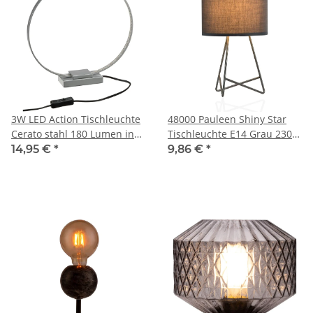
3W LED Action Tischleuchte
48000 Pauleen Shiny Star
Cerato stahl 180 Lumen incl.
Tischleuchte E14 Grau 230V
Lamp: 1x LED 3000K
Metall/Stoff
14,95 €
*
9,86 €
*
warmweiß