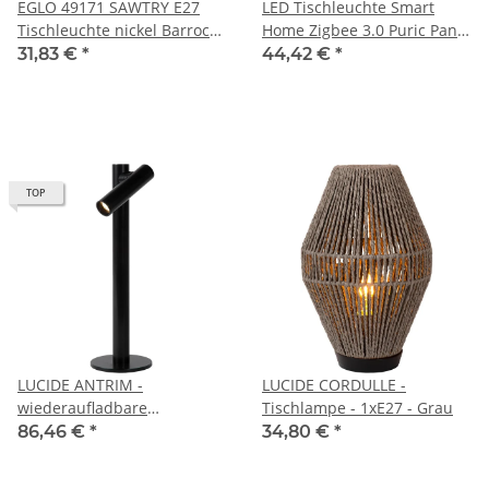
EGLO 49171 SAWTRY E27
LED Tischleuchte Smart
Tischleuchte nickel Barrock
Home Zigbee 3.0 Puric Pane
Antike ooptik
2700K 400lm 4,5W Schwarz
31,83 €
*
44,42 €
*
TOP
LUCIDE ANTRIM -
LUCIDE CORDULLE -
wiederaufladbare
Tischlampe - 1xE27 - Grau
Schreibtischlampe
86,46 €
*
34,80 €
*
Innen/Außen - Akku/Batterie
- LED Dim. - 1x2,2W 2700K -