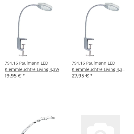
794.16 Paulmann LED
794.16 Paulmann LED
Klemmleucht?e Living 4,3W
Klemmleucht?e Living 4,3W
Tischleuchte Kalt Weiss
19,95 €
*
27,95 €
*
Aktion