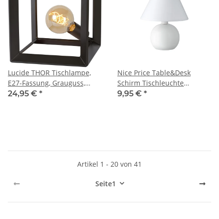
Lucide THOR Tischlampe,
Nice Price Table&Desk
E27-Fassung, Grauguss,
Schirm Tischleuchte
modernes Design
max.1x40W E14 Weiß 230V
24,95 €
*
9,95 €
*
Stoff/Keramik
Artikel 1 - 20 von 41
Seite
1