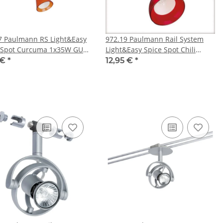
&Easy
972.19 Paulmann Rail System
 Spot Curcuma 1x35W GU4
Light&Easy Spice Spot Chili
/Orange 12V
1x35W GU5,3 Chrom/Rot tra
 €
*
12,95 €
*