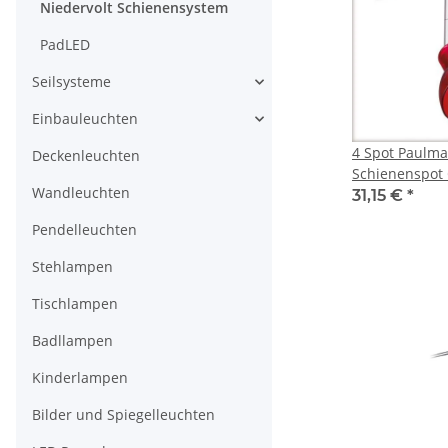
Niedervolt Schienensystem
PadLED
Seilsysteme
Einbauleuchten
4 Spot Paulma
Deckenleuchten
Schienenspot 
Wandleuchten
Chrom Glas G
31,15 €
*
Pendelleuchten
Stehlampen
Tischlampen
Badllampen
Kinderlampen
Bilder und Spiegelleuchten