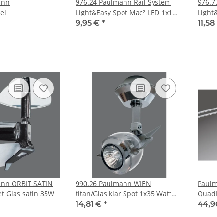
976.24 Paulmann Rail System
976.77 Paulmann Rail S
el
Light&Easy Spot Mac² LED 1x1W
Light
GU5,3 Chrom matt 12V Me
GU4 C
9,95 €
*
11,58
990.26 Paulmann WIEN
Paulm
et Glas satin 35W
titan/Glas klar Spot 1x35 Watt
Quad
GU 5,3 12V
230V/
14,81 €
*
44,9