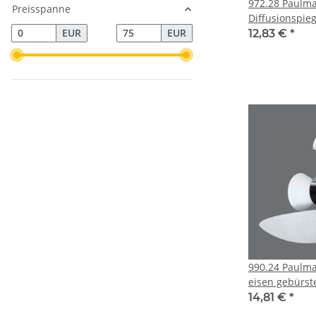
972.28 Paulmann
Preisspanne
Diffusionspieg
EUR
EUR
12,83 €
*
990.24 Paulmann ORBIT SATIN
eisen gebürst
14,81 €
*