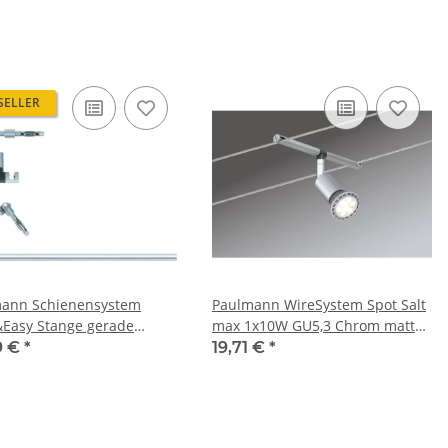
SELLER
ann Schienensystem
Paulmann WireSystem Spot Salt
&Easy Stange gerade
max 1x10W GU5,3 Chrom matt
0mm max.300W Chrom
12V Metall
9 €
*
19,71 €
*
12V Metall