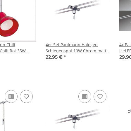
nn Chili
4er Set Paulmann Halogen
4x Pa
Chili Rot 35W
Schienenspot 10W Chrom matt
IceLE
U5,3warmweiß
G4 warmweiß ohne Schirm
230V/
22,95 €
*
29,9