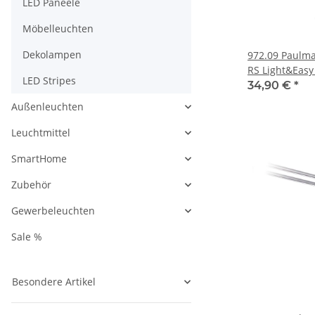
LED Paneele
Möbelleuchten
Dekolampen
972.09 Paulmann Pendelleuchte
RS Light&Easy
LED Stripes
Pepper 1x35W
34,90 €
*
m/Opal 12V M
Außenleuchten
Leuchtmittel
SmartHome
Zubehör
Gewerbeleuchten
Sale %
Besondere Artikel