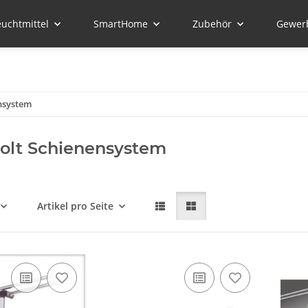
euchtmittel
SmartHome
Zubehör
Gewer
nsystem
olt Schienensystem
Artikel pro Seite