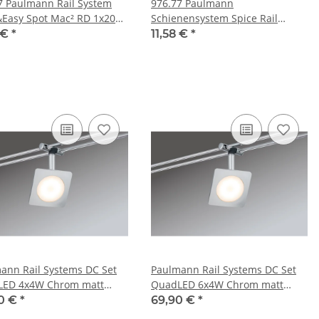
ystem
976.77 Paulmann
&Easy Spot Mac² RD 1x20W
Schienensystem Spice Rail
hrom matt 12V Kuns
97677 Spot Mac2 20W GU4
 €
*
11,58 €
*
Chrom matt
ann Rail Systems DC Set
Paulmann Rail Systems DC Set
LED 4x4W Chrom matt
QuadLED 6x4W Chrom matt
12V DC 30VA Metall
230V/12V DC 30VA Metall
0 €
*
69,90 €
*