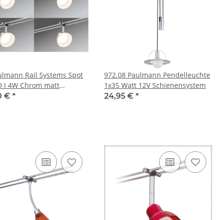
ulmann Rail Systems Spot
972.08 Paulmann Pendelleuchte
D I 4W Chrom matt
1x35 Watt 12V Schienensystem
12V DC
0 €
*
24,95 €
*