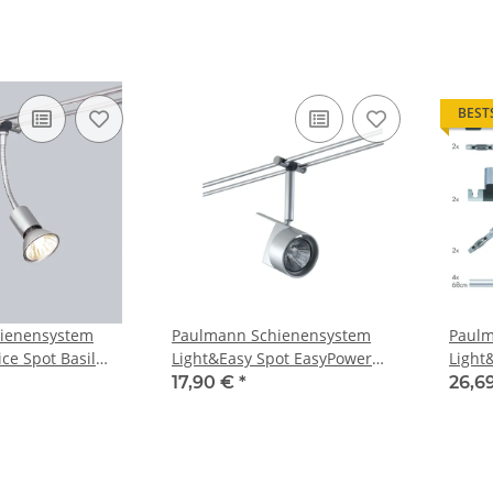
BEST
ienensystem
Paulmann Schienensystem
Paulm
ce Spot Basil
Light&Easy Spot EasyPower
Light
Chrom matt 12V
1x50W GU5,3 Chrom matt 12V
4x68
17,90 €
*
26,6
Metall
matt 