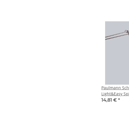
Paulmann Sch
Light&Easy Spi
1x35W GU5,3 
14,81 €
*
Metall