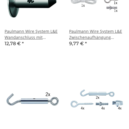
Paulmann Wire System L&E
Paulmann Wire System L&E
Wandanschluss mit
Zwischenaufhängung
Kabelweiterführung 1 Paar
100cm Acryl Kunststoff
12,78 €
*
9,77 €
*
Nickel satiniert Met