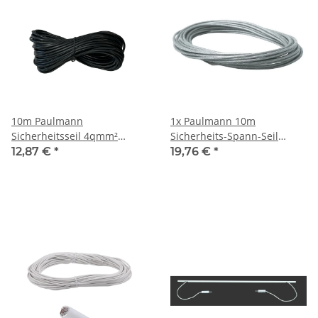
10m Paulmann
1x Paulmann 10m
Sicherheitsseil 4qmm²
Sicherheits-Spann-Seil
schwarz Sicherheits-
isoliert 2,5qmm
12,87 €
*
19,76 €
*
Spannseil isoliert für
Seilsysteme