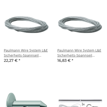
Paulmann Wire System L&E
Paulmann Wire System L&E
Sicherheits-Spannseil
Sicherheits-Spannseil
isoliert 12m 6qmm Klar
isoliert 8m 6qmm Klar
22,27 €
*
16,83 €
*