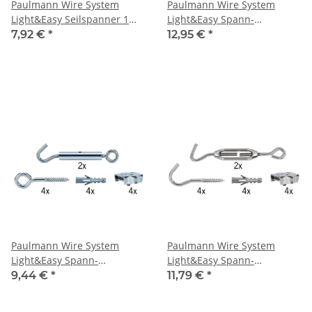
Paulmann Wire System
Paulmann Wire System
Light&Easy Seilspanner 1
Light&Easy Spann-
Paar Chrom Metall
Montageset Chrom matt
7,92 €
*
12,95 €
*
Metall
Paulmann Wire System
Paulmann Wire System
Light&Easy Spann-
Light&Easy Spann-
Montageset nicht isoliert
Montageset nicht isoliert
9,44 €
*
11,79 €
*
Chrom Metall
Verzinnt Metall