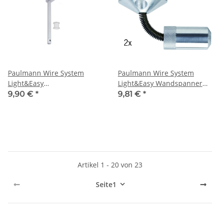
Paulmann Wire System
Paulmann Wire System
Light&Easy
Light&Easy Wandspanner
Umlenker/Abhängung
flexibel 1 Paar 42mm Chrom
9,90 €
*
9,81 €
*
170mm Chrom matt Metall
matt Metall
Artikel 1 - 20 von 23
Seite
1