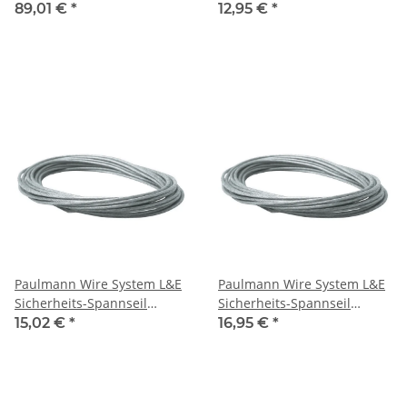
isoliert 100m Rolle 2,5qmm
Seilsystem Spot
89,01 €
*
12,95 €
*
Paulmann Wire System L&E
Paulmann Wire System L&E
Sicherheits-Spannseil
Sicherheits-Spannseil
isoliert 12m 2,5qmm Klar
isoliert 12m 4qmm Klar
15,02 €
*
16,95 €
*