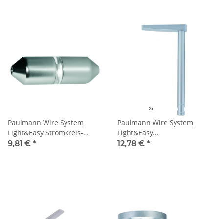
Paulmann Wire System
Paulmann Wire System
Light&Easy Stromkreis-
Light&Easy
Trennteil 1 Paar Nickel
Umlenker/Abhängung 1
9,81 €
*
12,78 €
*
satiniert Metall
Paar 170mm Chrom matt
Metall