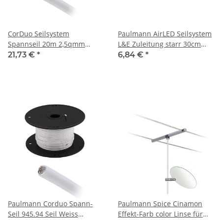
CorDuo Seilsystem
Paulmann AirLED Seilsystem
Spannseil 20m 2,5qmm
L&E Zuleitung starr 30cm
Weiß
Weiß, Metall
21,73 €
*
6,84 €
*
Paulmann Corduo Spann-
Paulmann Spice Cinamon
Seil 945.94 Seil Weiss
Effekt-Farb color Linse für