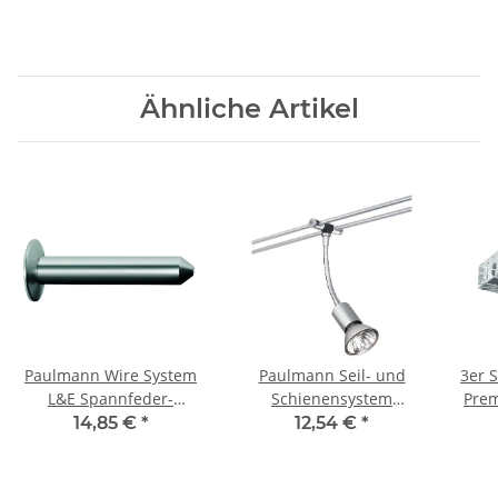
Ähnliche Artikel
Paulmann Wire System
Paulmann Seil- und
3er 
L&E Spannfeder-
Schienensystem
Prem
Wandanschluss 1 Paar
CombiEasy Spot Basil
Qu
14,85 €
*
12,54 €
*
115mm Nickel satiniert
1x20W GU5,3 Chrom
Met
matt 12V Metall