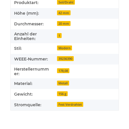
Produktart:
Seil/Draht
Höhe (mm):
42 mm
Durchmesser:
20 mm
Anzahl der
1
Einheiten:
Stil:
Modern
WEEE-Nummer:
39236390
Herstellernumm
178,08
er:
Material:
Metall
Gewicht:
156 g
Stromquelle:
Fest Verdrahtet