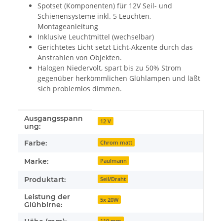
Spotset (Komponenten) für 12V Seil- und
Schienensysteme inkl. 5 Leuchten,
Montageanleitung
Inklusive Leuchtmittel (wechselbar)
Gerichtetes Licht setzt Licht-Akzente durch das
Anstrahlen von Objekten.
Halogen Niedervolt, spart bis zu 50% Strom
gegenüber herkömmlichen Glühlampen und läßt
sich problemlos dimmen.
Ausgangsspann
Produkteigenschaft
Wert
12 V
ung:
Farbe:
Chrom matt
Marke:
Paulmann
Produktart:
Seil/Draht
Leistung der
5x 20W
Glühbirne:
110 mm