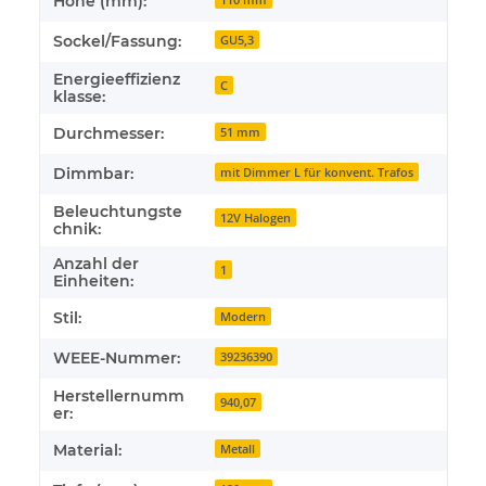
Höhe (mm):
Sockel/Fassung:
GU5,3
Energieeffizienz
C
klasse:
Durchmesser:
51 mm
Dimmbar:
mit Dimmer L für konvent. Trafos
Beleuchtungste
12V Halogen
chnik:
Anzahl der
1
Einheiten:
Stil:
Modern
WEEE-Nummer:
39236390
Herstellernumm
940,07
er:
Material:
Metall