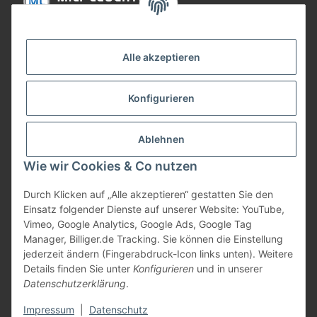
Informationen
Alle akzeptieren
Gesetzliche Informationen
Konfigurieren
Bezahlung
Ablehnen
Wie wir Cookies & Co nutzen
Durch Klicken auf „Alle akzeptieren“ gestatten Sie den
Einsatz folgender Dienste auf unserer Website: YouTube,
Vimeo, Google Analytics, Google Ads, Google Tag
Manager, Billiger.de Tracking. Sie können die Einstellung
jederzeit ändern (Fingerabdruck-Icon links unten). Weitere
Vertrag widerrufen
Details finden Sie unter
Konfigurieren
und in unserer
Datenschutzerklärung
.
* Alle Preise inkl. gesetzlicher USt., zzgl.
Versand
Impressum
|
Datenschutz