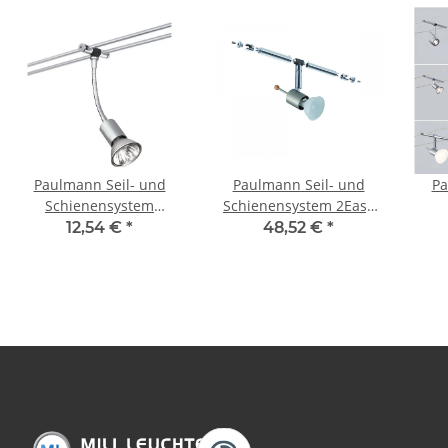
Paulmann Seil- und
Paulmann Seil- und
Pa
Schienensystem
Schienensystem 2Easy
CombiEasy Spot Basil
Spot Sheela 5x20W
Co
12,54 €
*
48,52 €
*
1x20W GU5,3 Chrom
GU5,3 Nickel satiniert
1x(
matt 12V Metall
12V Metall