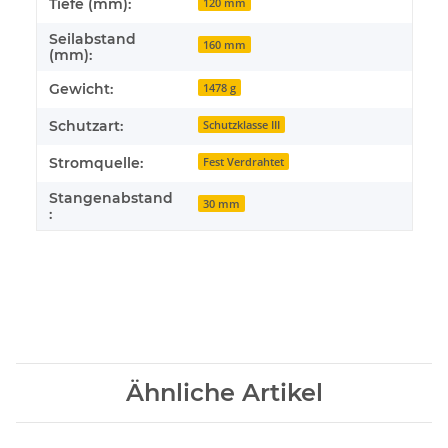
Tiefe (mm):
120 mm
Seilabstand
160 mm
(mm):
Gewicht:
1478 g
Schutzart:
Schutzklasse III
Stromquelle:
Fest Verdrahtet
Stangenabstand
30 mm
:
Ähnliche Artikel