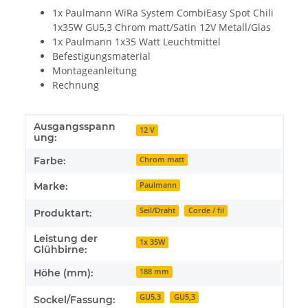
1x Paulmann WiRa System CombiEasy Spot Chili
1x35W GU5,3 Chrom matt/Satin 12V Metall/Glas
1x Paulmann 1x35 Watt Leuchtmittel
Befestigungsmaterial
Montageanleitung
Rechnung
Ausgangsspann
Produkteigenschaft
Wert
12 V
ung:
Farbe:
Chrom matt
Marke:
Paulmann
Seil/Draht
Corde / fil
Produktart:
Leistung der
1x 35W
Glühbirne:
Höhe (mm):
188 mm
GU5.3
GU5,3
Sockel/Fassung: