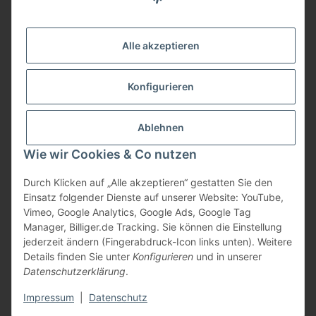
Informationen
Alle akzeptieren
Gesetzliche Informationen
Konfigurieren
Bezahlung
Ablehnen
Wie wir Cookies & Co nutzen
Durch Klicken auf „Alle akzeptieren“ gestatten Sie den
Einsatz folgender Dienste auf unserer Website: YouTube,
Vimeo, Google Analytics, Google Ads, Google Tag
Manager, Billiger.de Tracking. Sie können die Einstellung
jederzeit ändern (Fingerabdruck-Icon links unten). Weitere
Vertrag widerrufen
Details finden Sie unter
Konfigurieren
und in unserer
Datenschutzerklärung
.
* Alle Preise inkl. gesetzlicher USt., zzgl.
Versand
Impressum
|
Datenschutz