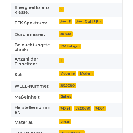
Energieeffizienz
C
klasse:
A++ - E
A++ - DJaLLE E14
EEK Spektrum:
Durchmesser:
80 mm
Beleuchtungste
12V Halogen
chnik:
Anzahl der
1
Einheiten:
Moderne
Modern
Stil:
WEEE-Nummer:
39236390
Maßeinheit:
Einheit
Herstellernumm
940,24
39236390
94024
er:
Material:
Metall
Schutzklasse III