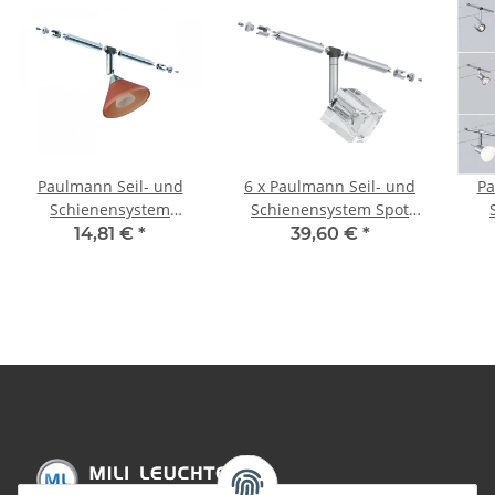
Paulmann Seil- und
6 x Paulmann Seil- und
Pa
Schienensystem
Schienensystem Spot
CombiEasy Spot Co
IceCube 1x35W Halogen
Co
14,81 €
*
39,60 €
*
lumenar 1x35W GU4
innkl. GU4 Chrom matt
Ic
Chrom/Orange satiniert
12V Metal Glas
12V Metall