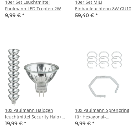
10er Set Leuchtmittel
10er Set MILI
Paulmann LED Tropfen 2W
Einbauleuchtenn 8W GU10
E27 230V Grün Deko Licht
2700K Warmweiss 230V 430
9,99 €
*
59,40 €
*
lumen Eisen gebürstet
10x Paulmann Halogen
10x Paulmann Sprengring
leuchtmittel Security Halo+
für Hexagonal-
28W GU5,3 12V 51mm 36°
Einbauleuchten
19,99 €
*
9,99 €
*
Silber