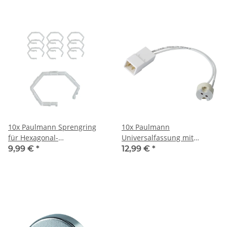
10x Paulmann Sprengring
10x Paulmann
für Hexagonal-
Universalfassung mit
Einbauleuchten
Anschluss an
9,99 €
*
12,99 €
*
Steckverbindung für G4 /
GX5,3 / GY6,35