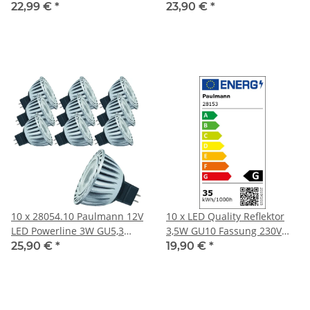
Fassung Warmweiß
Powerline 3W 35°
22,99 €
*
23,90 €
*
Tageslichtweiß
10 x 28054.10 Paulmann 12V
10 x LED Quality Reflektor
LED Powerline 3W GU5,3
3,5W GU10 Fassung 230V
Fassung 35° Warmweiß
Warmweiß 560cd/25°
25,90 €
*
19,90 €
*
Paulmann 28153.10