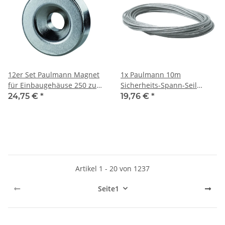
12er Set Paulmann Magnet
1x Paulmann 10m
für Einbaugehäuse 250 zur
Sicherheits-Spann-Seil
Mittelpunktermittlung
isoliert 2,5qmm
24,75 €
*
19,76 €
*
Artikel 1 - 20 von 1237
Seite
1