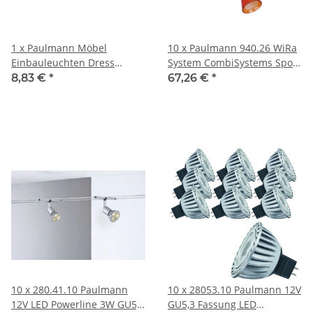
1 x Paulmann Möbel
10 x Paulmann 940.26 WiRa
Einbauleuchten Dress
System CombiSystems Spot
schwekbar 12V G4 Einbau
Curcuma 1x35W 94026 GU4
8,83 €
*
67,26 €
*
60mm Chrom matt 20W inkl.
Chrom/
10 x 280.41.10 Paulmann
10 x 28053.10 Paulmann 12V
12V LED Powerline 3W GU5,3
GU5,3 Fassung LED