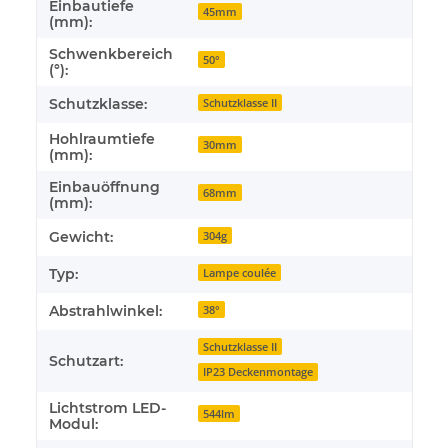
Einbautiefe
45mm
(mm):
Schwenkbereich
50°
(°):
Schutzklasse:
Schutzklasse II
Hohlraumtiefe
30mm
(mm):
Einbauöffnung
68mm
(mm):
Gewicht:
304g
Typ:
Lampe coulée
Abstrahlwinkel:
38°
Schutzklasse II
Schutzart:
IP23 Deckenmontage
Lichtstrom LED-
544lm
Modul: