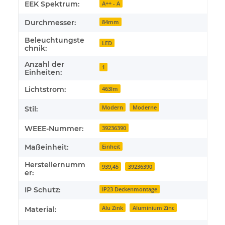
EEK Spektrum:
A++ - A
Durchmesser:
84mm
Beleuchtungste
LED
chnik:
Anzahl der
1
Einheiten:
Lichtstrom:
463lm
Modern
Moderne
Stil:
WEEE-Nummer:
39236390
Maßeinheit:
Einheit
Herstellernumm
939,45
39236390
er:
IP Schutz:
IP23 Deckenmontage
Alu Zink
Aluminium Zinc
Material: