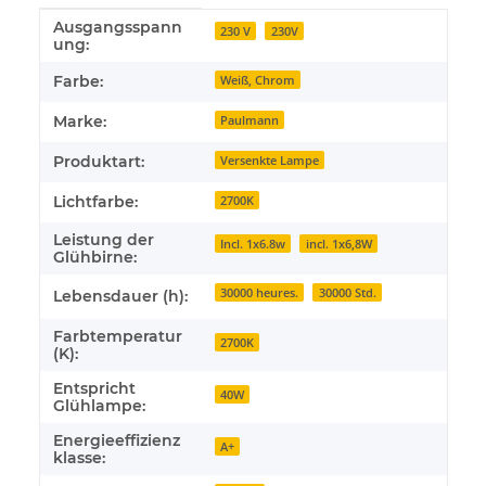
Ausgangsspann
Produkteigenschaft
Wert
230 V
230V
ung:
Farbe:
Weiß, Chrom
Marke:
Paulmann
Produktart:
Versenkte Lampe
Lichtfarbe:
2700K
Leistung der
Incl. 1x6.8w
incl. 1x6,8W
Glühbirne:
30000 heures.
30000 Std.
Lebensdauer (h):
Farbtemperatur
2700K
(K):
Entspricht
40W
Glühlampe:
Energieeffizienz
A+
klasse: