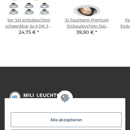
6er Set einbaleuchten
3x Paulmann Premium
Pa
schwenkbar 6x 4,5W 380
Einbauleuchten Daz
Einb
Lumen 2700K warm
rund schwenkbar 4,5W
kla
24,75 €
*
39,90 €
*
weiß entspricht 6x 35W
LED 230V GU10 Weiß
LED
Licht
m./Schw.
51m
926.81.3.LED3000K
Informationen
Alle akzeptieren