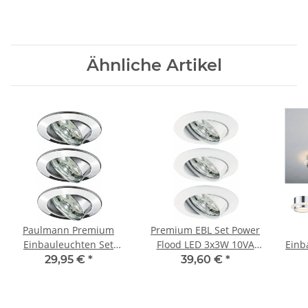
Ähnliche Artikel
Paulmann Premium
Premium EBL Set Power
Einbauleuchten Set
Flood LED 3x3W 10VA
Einb
Power Flood LED 3x3W
230V 83mm Weiß/Alu
29,95 €
*
39,60 €
*
10VA 230V 83mm
Zink
Wa
Chrom/Alu Zink