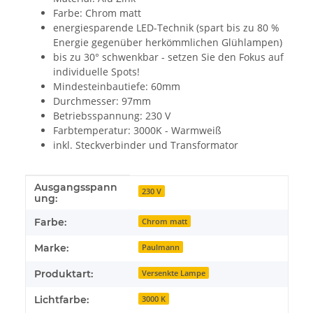
Farbe: Chrom matt
energiesparende LED-Technik (spart bis zu 80 %
Energie gegenüber herkömmlichen Glühlampen)
bis zu 30° schwenkbar - setzen Sie den Fokus auf
individuelle Spots!
Mindesteinbautiefe: 60mm
Durchmesser: 97mm
Betriebsspannung: 230 V
Farbtemperatur: 3000K - Warmweiß
inkl. Steckverbinder und Transformator
Ausgangsspann
Produkteigenschaft
Wert
230 V
ung:
Farbe:
Chrom matt
Marke:
Paulmann
Produktart:
Versenkte Lampe
Lichtfarbe:
3000 K