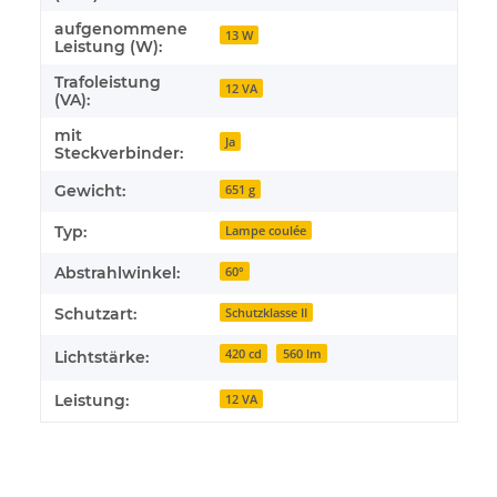
aufgenommene
13 W
Leistung (W):
Trafoleistung
12 VA
(VA):
mit
Ja
Steckverbinder:
Gewicht:
651 g
Typ:
Lampe coulée
Abstrahlwinkel:
60°
Schutzart:
Schutzklasse II
420 cd
560 lm
Lichtstärke:
Leistung:
12 VA