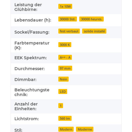
Leistung der
1x 10W
Glühbirne:
30000 Std.
30000 heures.
Lebensdauer (h):
fest verbaut
solide installé
Sockel/Fassung:
Farbtemperatur
3000 K
(K):
EEK Spektrum:
A++ - A
Durchmesser:
97 mm
Dimmbar:
Nein
Beleuchtungste
LED
chnik:
Anzahl der
1
Einheiten:
Lichtstrom:
560 lm
Modern
Moderne
Stil: