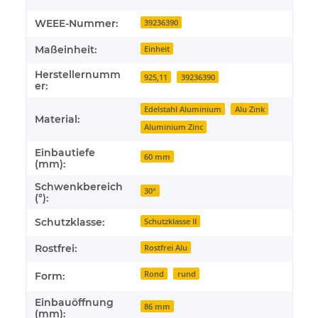
WEEE-Nummer:
39236390
Maßeinheit:
Einheit
Herstellernumm
925,11
39236390
er:
Edelstahl Aluminium
Alu Zink
Material:
Aluminium Zinc
Einbautiefe
60 mm
(mm):
Schwenkbereich
30°
(°):
Schutzklasse:
Schutzklasse II
Rostfrei:
Rostfrei Alu
Rond
rund
Form:
Einbauöffnung
86 mm
(mm):