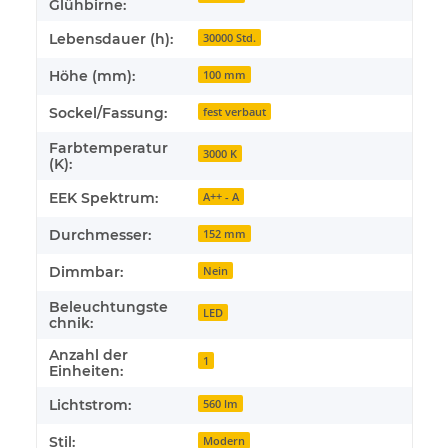
Glühbirne:
Lebensdauer (h):
30000 Std.
Höhe (mm):
100 mm
Sockel/Fassung:
fest verbaut
Farbtemperatur
3000 K
(K):
EEK Spektrum:
A++ - A
Durchmesser:
152 mm
Dimmbar:
Nein
Beleuchtungste
LED
chnik:
Anzahl der
1
Einheiten:
Lichtstrom:
560 lm
Stil:
Modern