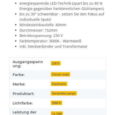
energiesparende LED-Technik (spart bis zu 80 %
Energie gegenüber herkömmlichen Glühlampen)
bis zu 30° schwenkbar - setzen Sie den Fokus auf
individuelle Spots!
Mindesteinbautiefe: 40mm
Durchmesser: 152mm
Betriebsspannung: 230 V
Farbtemperatur: 3000K - Warmweiß
inkl. Steckverbinder und Transformator
Ausgangsspann
Produkteigenschaft
Wert
230 V
ung:
Farbe:
Chrom matt
Marke:
Paulmann
Produktart:
Versenkte Lampe
Lichtfarbe:
3000 K
Leistung der
1x 10W