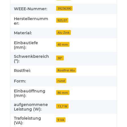
WEEE-Nummer:
39236390
Herstellernumm
925,07
er:
Material:
Alu Zink
Einbautiefe
40 mm
(mm):
Schwenkbereich
30°
(°):
Rostfrei:
Rostfrei Alu
Form:
rund
Einbauöffnung
86 mm
(mm):
aufgenommene
13,7 W
Leistung (W):
Trafoleistung
9 VA
(VA):