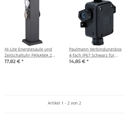
Hi-Lite Energiesäule und
Paulmann Verbindungsbox
Zeitschaltuhr PANAMA 2
4-fach IP67 Schwarz für
Steckdosen
Kabeldurchmesser von 6 bis
17,82 €
*
14,85 €
*
Pulverbeschichtet Edelstahl
12mm
IP44 230V/50Hz 3680W
Artikel 1 - 2 von 2