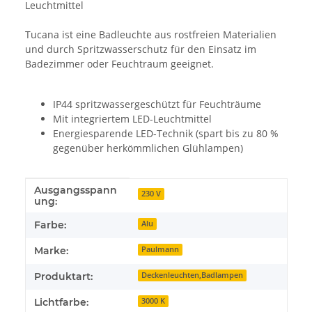
Leuchtmittel
Tucana ist eine Badleuchte aus rostfreien Materialien
und durch Spritzwasserschutz für den Einsatz im
Badezimmer oder Feuchtraum geeignet.
IP44 spritzwassergeschützt für Feuchträume
Mit integriertem LED-Leuchtmittel
Energiesparende LED-Technik (spart bis zu 80 %
gegenüber herkömmlichen Glühlampen)
Ausgangsspann
Produkteigenschaft
Wert
230 V
ung:
Farbe:
Alu
Marke:
Paulmann
Produktart:
Deckenleuchten,Badlampen
Lichtfarbe:
3000 K