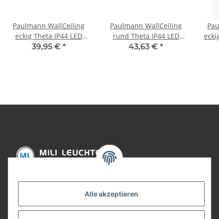
Paulmann WallCeiling
Paulmann WallCeiling
Pau
eckig Theta IP44 LED
rund Theta IP44 LED
ecki
13,5W Alu eloxiert/Klar
1x13,5W Alu eloxiert/Klar
Alu
39,95 €
*
43,63 €
*
230V Metall/Acryl
230V Metall/Acryl
Informationen
Alle akzeptieren
Gesetzliche Informationen