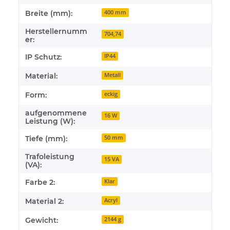
Breite (mm):
400 mm
Herstellernumm
704,74
er:
IP Schutz:
IP44
Material:
Metall
Form:
eckig
aufgenommene
16 W
Leistung (W):
Tiefe (mm):
50 mm
Trafoleistung
15 VA
(VA):
Farbe 2:
Klar
Material 2:
Acryl
Gewicht:
2144 g