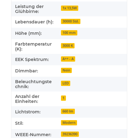
Leistung der
1x 13,5W
Glühbirne:
Lebensdauer (h):
30000 Std.
Höhe (mm):
100 mm
Farbtemperatur
3000 K
(K):
EEK Spektrum:
A++ - A
Dimmbar:
Nein
Beleuchtungste
LED
chnik:
Anzahl der
1
Einheiten:
Lichtstrom:
660 lm
Stil:
Modern
WEEE-Nummer:
39236390