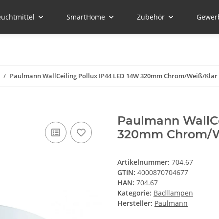
euchtmittel
SmartHome
Zubehör
Gewer
Paulmann WallCeiling Pollux IP44 LED 14W 320mm Chrom/Weiß/Klar 
Paulmann WallCe
320mm Chrom/Wei
Artikelnummer:
704.67
GTIN:
4000870704677
HAN:
704.67
Kategorie:
Badllampen
Hersteller:
Paulmann