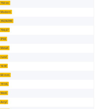
750 lm
Modern
39236390
704,67
IP44
Metall
rund
16 W
60 mm
19 VA
Weiß
Acryl