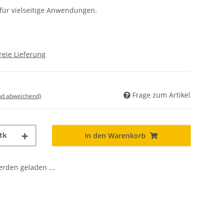
für vielseitige Anwendungen.
reie Lieferung
Frage zum Artikel
nd abweichend)
tk
In den Warenkorb
den geladen ...