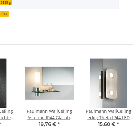
3185 g
IP44
eiling
Paulmann WallCeiling
Paulmann WallCeiling
uchte
Asterion IP44 Glasab.
eckig Theta IP44 LED
2,4W
LED 4,5W 425mm
9W Alu eloxiert/Klar
*
19,76 €
*
15,60 €
*
6,8VA
Chrom/Opal 230V
230V Metall/Acryl
cryl
Metall/Glas