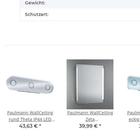
Gewicht:
Schutzart:
Paulmann WallCeiling
Paulmann WallCeiling
Paulm
rund Theta IP44 LED
Zeta
eckig
1x13,5W Alu
Spiegelklemmleuchte
13,5W 
43,63 €
*
39,99 €
*
eloxiert/Klar 230V
IP44 LED 5,5W 600mm
230
Metall/Acryl
Chrom/Weiss 8,4VA