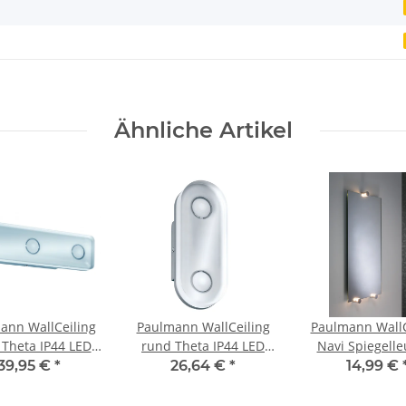
Ähnliche Artikel
ann WallCeiling
Paulmann WallCeiling
Paulmann WallC
 Theta IP44 LED
rund Theta IP44 LED
Navi Spiegelle
Alu eloxiert/Klar
1x9W Alu eloxiert/Klar
IP44 LED 3x
39,95 €
*
26,64 €
*
14,99 €
V Metall/Acryl
230V Metall/Acryl
Chrom/Weiß 1
230/12V Alu/A