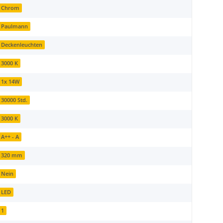
Chrom
Paulmann
Deckenleuchten
3000 K
1x 14W
30000 Std.
3000 K
A++ - A
320 mm
Nein
LED
1