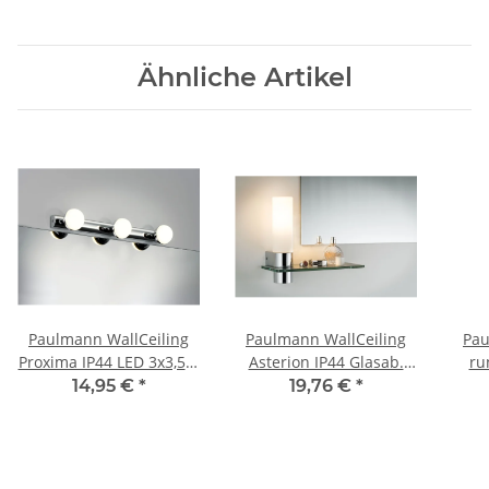
Ähnliche Artikel
Paulmann WallCeiling
Paulmann WallCeiling
Pau
Proxima IP44 LED 3x3,5W
Asterion IP44 Glasab.
ru
Chrom/Weiß 230V
LED 4,5W 425mm
1x9
14,95 €
*
19,76 €
*
Metall/Kunststoff
Chrom/Opal 230V
2
Metall/Glas