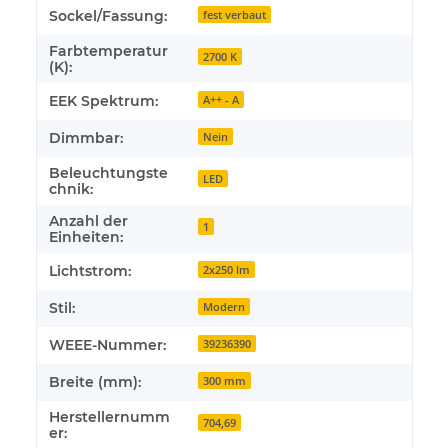
Sockel/Fassung:
fest verbaut
Farbtemperatur
2700 K
(K):
EEK Spektrum:
A++ - A
Dimmbar:
Nein
Beleuchtungste
LED
chnik:
Anzahl der
1
Einheiten:
Lichtstrom:
2x250 lm
Stil:
Modern
WEEE-Nummer:
39236390
Breite (mm):
300 mm
Herstellernumm
704,69
er: