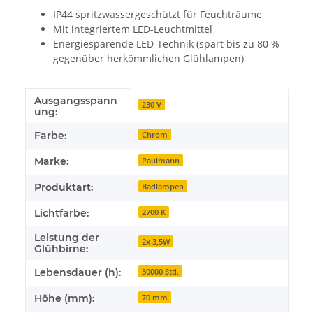
IP44 spritzwassergeschützt für Feuchträume
Mit integriertem LED-Leuchtmittel
Energiesparende LED-Technik (spart bis zu 80 %
gegenüber herkömmlichen Glühlampen)
Ausgangsspann
Produkteigenschaft
Wert
230 V
ung:
Farbe:
Chrom
Marke:
Paulmann
Produktart:
Badlampen
Lichtfarbe:
2700 K
Leistung der
2x 3,5W
Glühbirne:
Lebensdauer (h):
30000 Std.
Höhe (mm):
70 mm