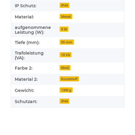
IP Schutz:
IP44
Material:
Metall
aufgenommene
8 W
Leistung (W):
Tiefe (mm):
95 mm
Trafoleistung
10 VA
(VA):
Farbe 2:
Weiß
Material 2:
Kunststoff
Gewicht:
1300 g
Schutzart:
IP44