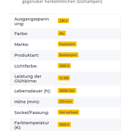
gegenüber herkömmlichen Glühlampen)
Ausgangsspann
Produkteigenschaft
Wert
230 V
ung:
Farbe:
Alu
Marke:
Paulmann
Produktart:
Badlampen
Lichtfarbe:
3000 K
Leistung der
1x 9W
Glühbirne:
Lebensdauer (h):
30000 Std.
Höhe (mm):
250 mm
Sockel/Fassung:
fest verbaut
Farbtemperatur
3000 K
(K):