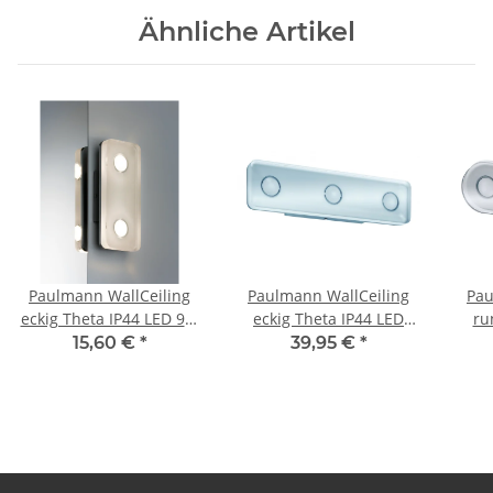
Ähnliche Artikel
Paulmann WallCeiling
Paulmann WallCeiling
Pau
eckig Theta IP44 LED 9W
eckig Theta IP44 LED
ru
Alu eloxiert/Klar 230V
13,5W Alu eloxiert/Klar
1x13,
15,60 €
*
39,95 €
*
Metall/Acryl
230V Metall/Acryl
2