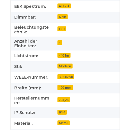
EEK Spektrum:
A++ - A
Dimmbar:
Nein
Beleuchtungste
LED
chnik:
Anzahl der
1
Einheiten:
Lichtstrom:
440 lm
Stil:
Modern
WEEE-Nummer:
39236390
Breite (mm):
100 mm
Herstellernumm
704,26
er:
IP Schutz:
IP44
Material:
Metall