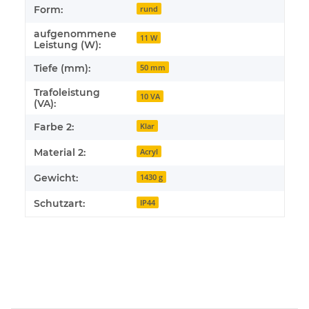
Form:
rund
aufgenommene
11 W
Leistung (W):
Tiefe (mm):
50 mm
Trafoleistung
10 VA
(VA):
Farbe 2:
Klar
Material 2:
Acryl
Gewicht:
1430 g
Schutzart:
IP44