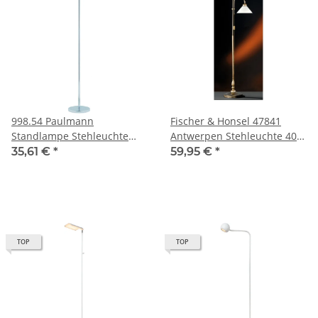
998.54 Paulmann
Fischer & Honsel 47841
Standlampe Stehleuchte
Antwerpen Stehleuchte 40W
Living Monza 1,6m 2x15W
E27 Altmessing Alabaster
35,61 €
*
59,95 €
*
E27 99854
Glas 175cm
TOP
TOP