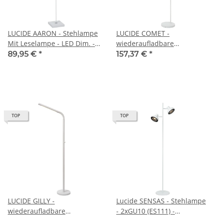
LUCIDE AARON - Stehlampe
LUCIDE COMET -
Mit Leselampe - LED Dim. -
wiederaufladbare
CCT - 1x12W 2700K/4000K -
Stehlampe - Akku/Batterie -
89,95 €
*
157,37 €
*
Weiß
LED 3 StepDim - 1x3W 2700K
- Weiß
TOP
TOP
LUCIDE GILLY -
Lucide SENSAS - Stehlampe
wiederaufladbare
- 2xGU10 (ES111) -