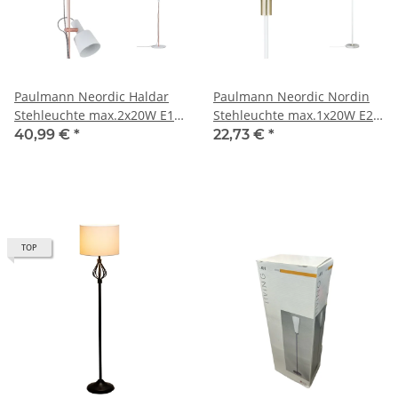
Paulmann Neordic Haldar
Paulmann Neordic Nordin
Stehleuchte max.2x20W E14
Stehleuchte max.1x20W E27
Weiß/Kupfer matt 230V
Weiß/Gold matt 230V
40,99 €
*
22,73 €
*
Metall
Marmor/Metall
TOP