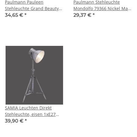
Paulmann Pauleen
Paulmann Stehleuchte
Stehleuchte Grand Beauty
Mondolfo 79366 Nickel Matt
150cm Schwarz max. 20W
E14 max 60W 1-flammig
34,65 €
*
29,37 €
*
E27 mit Schalter
SAMIA Leuchten Direkt
Stehleuchte, eisen 1xE27
60W Innenleuchte, IP20
39,90 €
*