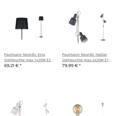
Paulmann Neordic Enja
Paulmann Neordic Haldar
Stehleuchte max.1x20W E27
Stehleuchte max.2x20W E14
Schwarz/Kupfer 230V
Dunkelgrau/Chrom matt
69,21 €
*
79,99 €
*
Stoff/Marmor/Metall
230V Metall