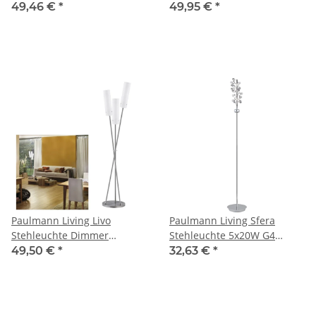
Stehlampe Mit Leselampe -
Weiß_indoor
49,46 €
*
49,95 €
*
Akku/Batterie - LED Dim. -
1x6W 2700K - Weiß
Paulmann Living Livo
Paulmann Living Sfera
Stehleuchte Dimmer
Stehleuchte 5x20W G4
max.3x40W E27 Eisen
Chrom transparent
49,50 €
*
32,63 €
*
gebürstet/Weiß 230V
230V/12V Metall/Glas
Metall/Glas