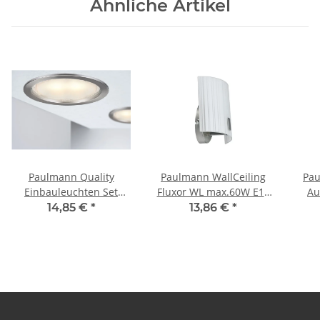
Ähnliche Artikel
Paulmann Quality
Paulmann WallCeiling
Pau
Einbauleuchten Set
Fluxor WL max.60W E14
Au
Sparlampe 1x(2x15W)
matt/Weiß 230V
2x1
14,85 €
*
13,86 €
*
230V E27 230mm Eis-
Metall/Glas
230
g./Stahlblech/Glas