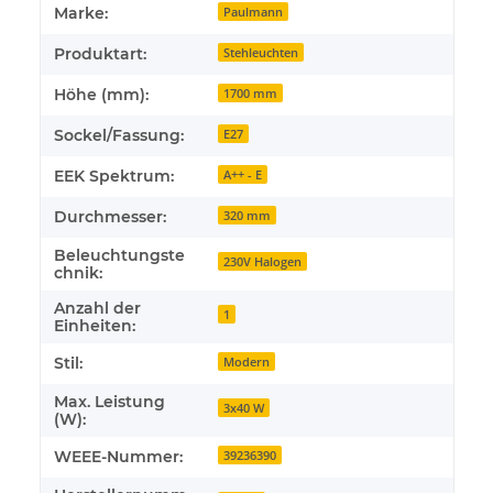
Marke:
Paulmann
Produktart:
Stehleuchten
Höhe (mm):
1700 mm
Sockel/Fassung:
E27
EEK Spektrum:
A++ - E
Durchmesser:
320 mm
Beleuchtungste
230V Halogen
chnik:
Anzahl der
1
Einheiten:
Stil:
Modern
Max. Leistung
3x40 W
(W):
WEEE-Nummer:
39236390