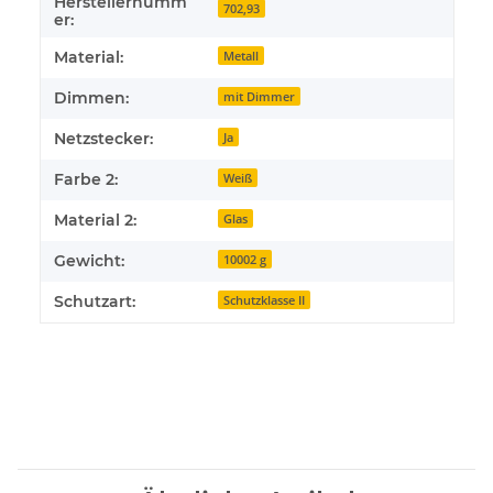
Herstellernumm
702,93
er:
Material:
Metall
Dimmen:
mit Dimmer
Netzstecker:
Ja
Farbe 2:
Weiß
Material 2:
Glas
Gewicht:
10002 g
Schutzart:
Schutzklasse II