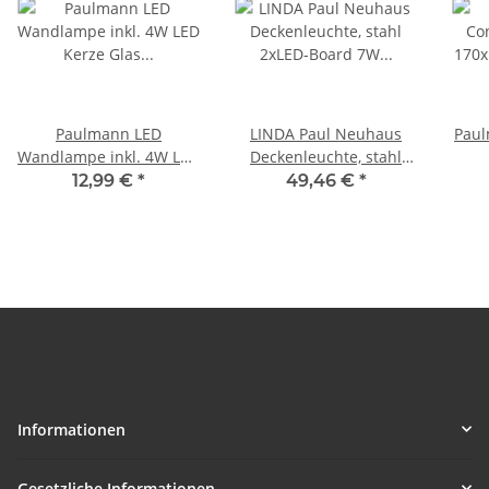
Paulmann LED
LINDA Paul Neuhaus
Paul
Wandlampe inkl. 4W LED
Deckenleuchte, stahl
Kerze Glas Wandleuchte
2xLED-Board 7W 3000K
170
12,99 €
*
49,46 €
*
warmweiß
Innenleuchte, IP20
Opa
Informationen
Gesetzliche Informationen