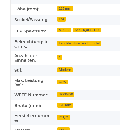
Höhe (mm):
225 mm
Sockel/Fassung:
E14
A++ - E
A++ - DJaLLE E14
EEK Spektrum:
Beleuchtungste
Leuchte ohne Leuchtmittel
chnik:
Anzahl der
1
Einheiten:
Stil:
Modern
Max. Leistung
60 W
(W):
WEEE-Nummer:
39236390
Breite (mm):
170 mm
Herstellernumm
701,71
er:
Metall