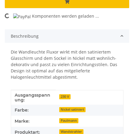
Komponenten werden geladen ...
Loading...
Beschreibung
Die Wandleuchte Fluxor wirkt mit den satiniertem
Glasschirm und dem Sockel in Nickel matt wohnlich-
dekorativ und passt zu vielen Einrichtungsstilen. Das
Design ist optimal auf das mitgelieferte
Halogenleuchtmittel abgestimmt.
Ausgangsspann
Produkteigenschaft
Wert
230 V
ung:
Farbe:
Nickel satiniert
Marke:
Paulmann
Produktart:
Wandstrahler