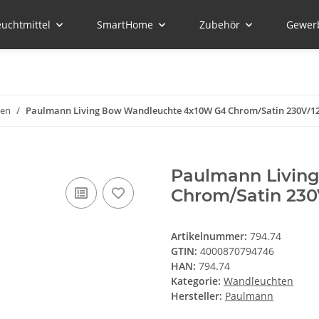
euchtmittel
SmartHome
Zubehör
Gewer
ten
Paulmann Living Bow Wandleuchte 4x10W G4 Chrom/Satin 230V/12
Paulmann Livin
Chrom/Satin 230
Artikelnummer:
794.74
GTIN:
4000870794746
HAN:
794.74
Kategorie:
Wandleuchten
Hersteller:
Paulmann