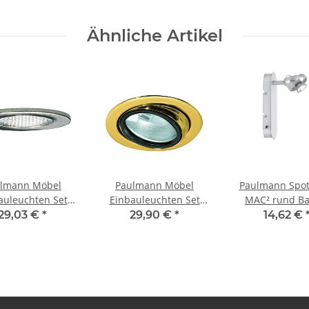
Ähnliche Artikel
lmann Möbel
Paulmann Möbel
Paulmann Spot
auleuchten Set
Einbauleuchten Set
MAC² rund Ba
tzglas strukt.
schwenkbar 5x20W
1x20W GU4 Chro
29,03 €
*
29,90 €
*
14,62 €
70VA 230/12V G4
105VA 230/12V G4
230/12V 60
66mm
69mm
Kunststof
Stahlblech/Glas
Gold/Stahlblech/Glas