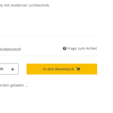
me mit moderner Lichttechnik.
Frage zum Artikel
nd abweichend)
tk
In den Warenkorb
den geladen ...