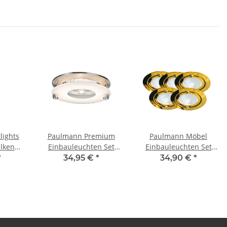
lights
Paulmann Premium
Paulmann Möbel
lken
Einbauleuchten Set
Einbauleuchten Set
m matt
Level rund starr 3x35W
Klipp Klapp 5x20W
*
34,95 €
*
34,90 €
*
VA
105VA 230/12V GU5,3
105VA 230/12V G4
f
79mm Eisen
72mm
gebürstet/satiniert/Kl
Gold/Stahlblech/Glas