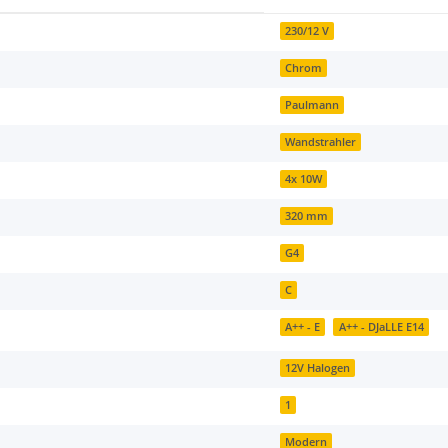
230/12 V
Chrom
Paulmann
Wandstrahler
4x 10W
320 mm
G4
C
A++ - E
A++ - DJaLLE E14
12V Halogen
1
Modern