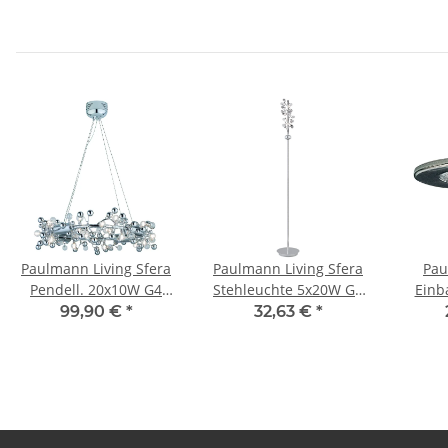
Paulmann Living Sfera
Paulmann Living Sfera
Pau
Pendell. 20x10W G4
Stehleuchte 5x20W G4
Einb
Chrom transparent
Chrom transparent
Schu
99,90 €
*
32,63 €
*
230V/12V Metall/Glas
230V/12V Metall/Glas
3x20W 
Chrom/