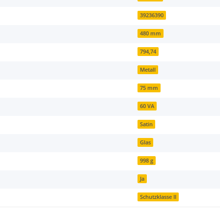
39236390
480 mm
794,74
Metall
75 mm
60 VA
Satin
Glas
998 g
Ja
Schutzklasse II