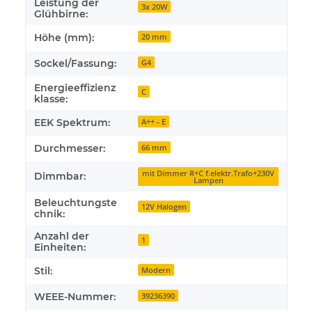
Leistung der
3x 20W
Glühbirne:
Höhe (mm):
20 mm
Sockel/Fassung:
G4
Energieeffizienz
C
klasse:
EEK Spektrum:
A++ - E
Durchmesser:
66 mm
mit Dimmer R+C f.elektr.Trafo+230V
Dimmbar:
Lampen
Beleuchtungste
12V Halogen
chnik:
Anzahl der
1
Einheiten:
Stil:
Modern
WEEE-Nummer:
39236390