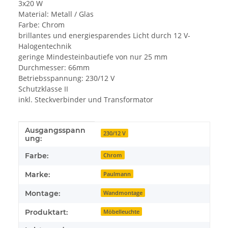
3x20 W
Material: Metall / Glas
Farbe: Chrom
brillantes und energiesparendes Licht durch 12 V-
Halogentechnik
geringe Mindesteinbautiefe von nur 25 mm
Durchmesser: 66mm
Betriebsspannung: 230/12 V
Schutzklasse II
inkl. Steckverbinder und Transformator
Ausgangsspann
Produkteigenschaft
Wert
230/12 V
ung:
Farbe:
Chrom
Marke:
Paulmann
Montage:
Wandmontage
Produktart:
Möbelleuchte