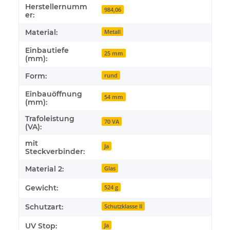
Herstellernumm
984,06
er:
Material:
Metall
Einbautiefe
25 mm
(mm):
Form:
rund
Einbauöffnung
54 mm
(mm):
Trafoleistung
70 VA
(VA):
mit
Ja
Steckverbinder:
Material 2:
Glas
Gewicht:
524 g
Schutzart:
Schutzklasse II
UV Stop:
Ja