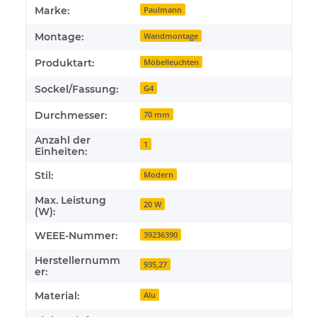
Marke:
Paulmann
Montage:
Wandmontage
Produktart:
Möbelleuchten
Sockel/Fassung:
G4
Durchmesser:
70 mm
Anzahl der
1
Einheiten:
Stil:
Modern
Max. Leistung
20 W
(W):
WEEE-Nummer:
39236390
Herstellernumm
935,27
er:
Material:
Alu