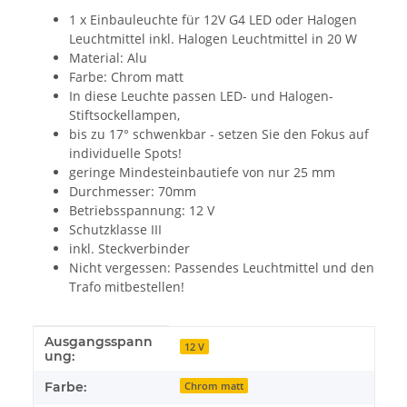
1 x Einbauleuchte für 12V G4 LED oder Halogen
Leuchtmittel inkl. Halogen Leuchtmittel in 20 W
Material: Alu
Farbe: Chrom matt
In diese Leuchte passen LED- und Halogen-
Stiftsockellampen,
bis zu 17° schwenkbar - setzen Sie den Fokus auf
individuelle Spots!
geringe Mindesteinbautiefe von nur 25 mm
Durchmesser: 70mm
Betriebsspannung: 12 V
Schutzklasse III
inkl. Steckverbinder
Nicht vergessen: Passendes Leuchtmittel und den
Trafo mitbestellen!
Ausgangsspann
Produkteigenschaft
Wert
12 V
ung:
Farbe:
Chrom matt