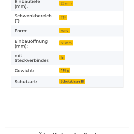
Einbautiefe
25 mm
(mm):
Schwenkbereich
17°
(°):
Form:
rund
Einbauöffnung
60 mm
(mm):
mit
Ja
Steckverbinder:
Gewicht:
118 g
Schutzart:
Schutzklasse III