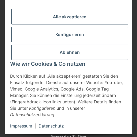
Informationen
Alle akzeptieren
Gesetzliche Informationen
Konfigurieren
Bezahlung
Ablehnen
Wie wir Cookies & Co nutzen
Durch Klicken auf „Alle akzeptieren“ gestatten Sie den
Einsatz folgender Dienste auf unserer Website: YouTube,
Vimeo, Google Analytics, Google Ads, Google Tag
Manager. Sie können die Einstellung jederzeit ändern
(Fingerabdruck-Icon links unten). Weitere Details finden
Vertrag widerrufen
Sie unter
Konfigurieren
und in unserer
Datenschutzerklärung
.
* Alle Preise inkl. gesetzlicher USt., zzgl.
Versand
Impressum
|
Datenschutz
Powered by
JTL-Shop