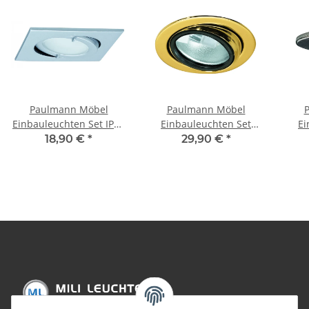
Paulmann Möbel
Paulmann Möbel
Einbauleuchten Set IP44
Einbauleuchten Set
Ei
Quadro schwenkbar
schwenkbar 5x20W
Schu
18,90 €
*
29,90 €
*
3x20W 60VA 230/12V G4
105VA 230/12V G4 69mm
70V
Chrom matt/Alu
Gold/Stahlblech/Glas
Chr