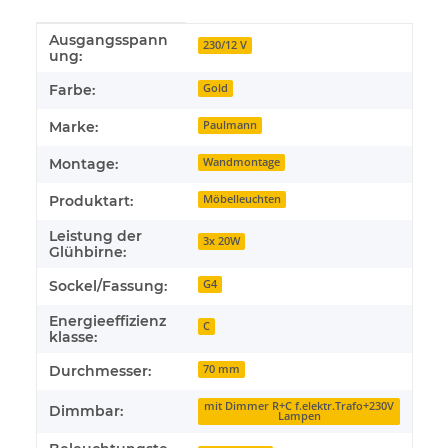
Ausgangsspann
Produkteigenschaft
Wert
230/12 V
ung:
Farbe:
Gold
Marke:
Paulmann
Montage:
Wandmontage
Produktart:
Möbelleuchten
Leistung der
3x 20W
Glühbirne:
Sockel/Fassung:
G4
Energieeffizienz
C
klasse:
Durchmesser:
70 mm
mit Dimmer R+C f.elektr.Trafo+230V
Dimmbar:
Lampen