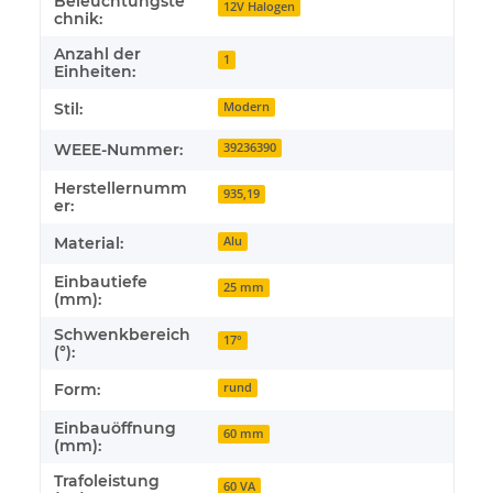
Beleuchtungste
12V Halogen
chnik:
Anzahl der
1
Einheiten:
Stil:
Modern
WEEE-Nummer:
39236390
Herstellernumm
935,19
er:
Material:
Alu
Einbautiefe
25 mm
(mm):
Schwenkbereich
17°
(°):
Form:
rund
Einbauöffnung
60 mm
(mm):
Trafoleistung
60 VA