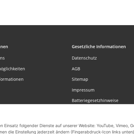
Kunststoff
3x4,5W 230V G
Eisen gebürs
onen
Gesetzliche Informationen
uns
Datenschutz
öglichkeiten
AGB
formationen
Sitemap
Impressum
Batteriegesetzhinweise
Widerrufsrecht
den Einsatz folgender Dienste auf unserer Website: YouTube, Vimeo, G
Vertrag widerrufen
en die Einstellung jederzeit ändern (Fingerabdruck-Icon links unten)