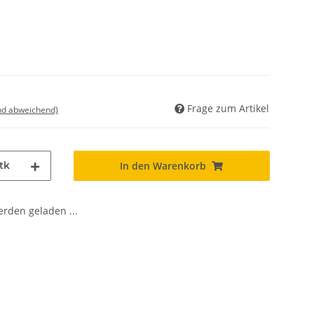
Frage zum Artikel
nd abweichend)
tk
In den Warenkorb
den geladen ...