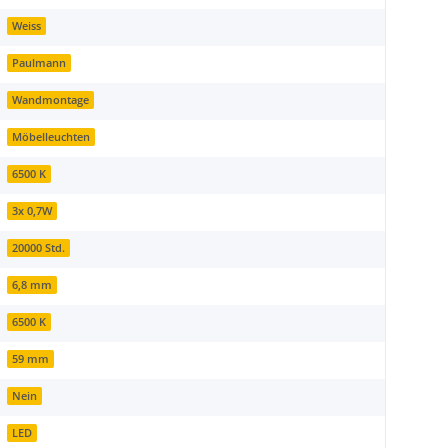
Weiss
Paulmann
Wandmontage
Möbelleuchten
6500 K
3x 0,7W
20000 Std.
6,8 mm
6500 K
59 mm
Nein
LED