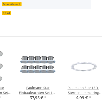
Schutzklasse II
6,8 cd
tar
Paulmann Star
Paulmann Star LED-
n Set
Einbauleuchten Set LED
Sternenhimmelring
t LED
Saturn 10x0,16W 12VA
Shine 6500K für
*
37,95 €
*
4,99 €
*
500K
35mm Satin
Einbauleuchten 1W 12V