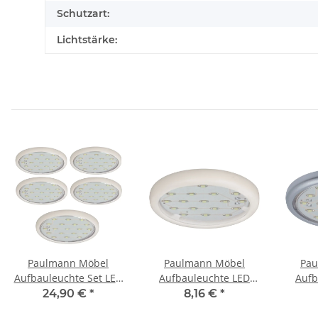
Schutzart:
Lichtstärke:
Paulmann Möbel
Paulmann Möbel
Pau
Aufbauleuchte Set LED
Aufbauleuchte LED
Aufb
5x1,22W 12VA 230/12V
1x1,22W 12V 59mm
1x1,
24,90 €
*
8,16 €
*
59mm Weiß/Kunststoff
Weiß/Kunststoff
Chrom 