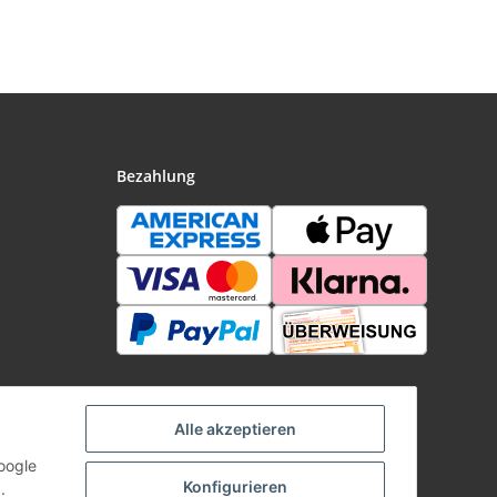
U10/1W
Metall/Kunststoff
tet
Bezahlung
Alle akzeptieren
oogle
Konfigurieren
.