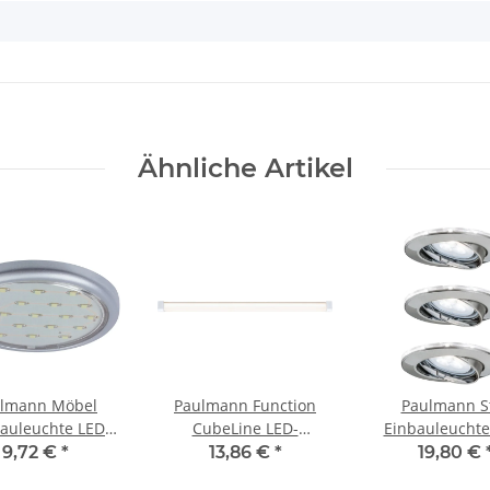
Ähnliche Artikel
lmann Möbel
Paulmann Function
Paulmann S
auleuchte LED
CubeLine LED-
Einbauleuchte
22W 12V 59mm
Lichtleiste 5,5W LED
schwenkbar mi
9,72 €
*
13,86 €
*
19,80 €
matt/Kunststoff
Weiß 230V/12V
Ring Shine 6