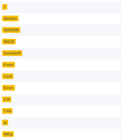
1
Modern
39236390
994,92
Kunststoff
0 mm
rund
0 mm
5 W
7 VA
Ja
500 g