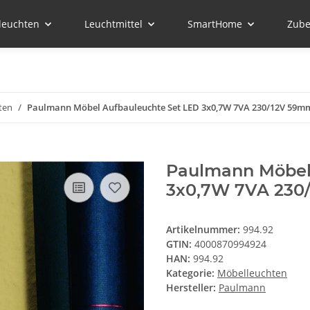
leuchten
Leuchtmittel
SmartHome
Zube
ten
Paulmann Möbel Aufbauleuchte Set LED 3x0,7W 7VA 230/12V 59mm
Paulmann Möbel
3x0,7W 7VA 230
Artikelnummer:
994.92
GTIN:
4000870994924
HAN:
994.92
Kategorie:
Möbelleuchten
Hersteller:
Paulmann