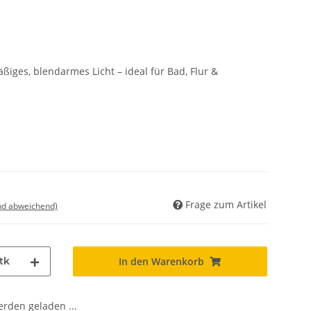
ßiges, blendarmes Licht – ideal für Bad, Flur &
Frage zum Artikel
nd abweichend)
tk
In den Warenkorb
den geladen ...