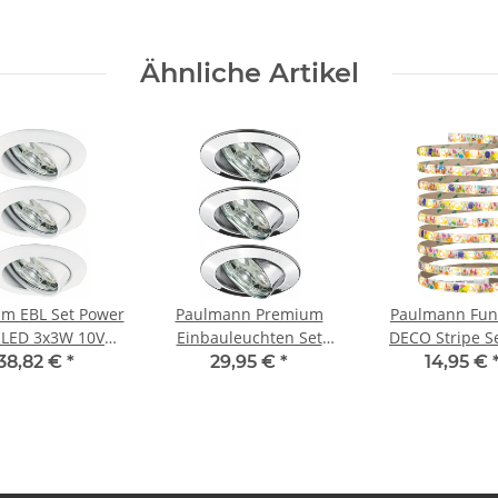
Ähnliche Artikel
m EBL Set Power
Paulmann Premium
Paulmann Fun
 LED 3x3W 10VA
Einbauleuchten Set
DECO Stripe S
 83mm Weiß/Alu
Power Flood LED 3x3W
Party Warmwei
38,82 €
*
29,95 €
*
14,95 €
Zink
10VA 230V 83mm
230/12V DC 8
Chrom/Alu Zink
Metall Kunsts