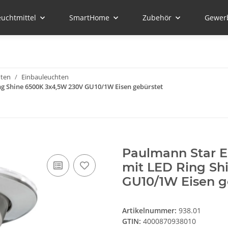
euchtmittel
SmartHome
Zubehör
Gewer
hten
Einbauleuchten
g Shine 6500K 3x4,5W 230V GU10/1W Eisen gebürstet
Paulmann Star E
mit LED Ring Sh
GU10/1W Eisen g
Artikelnummer:
938.01
GTIN:
4000870938010