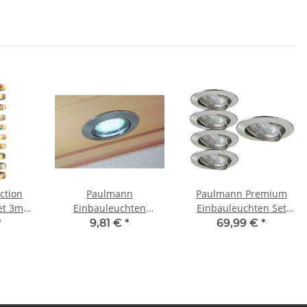
ction
Paulmann
Paulmann Premium
et 3m
Einbauleuchten
Einbauleuchten Set
ß 7,2W
schwenkbar LED 1W
Power Flood LED 5x3W
*
9,81 €
*
69,99 €
*
,4VA
230V GU10 51mm Eisen
15VA 230V 83mm Eisen
toff
gebürstet
gebürstet/Alu Zink
Tageslichtweiß