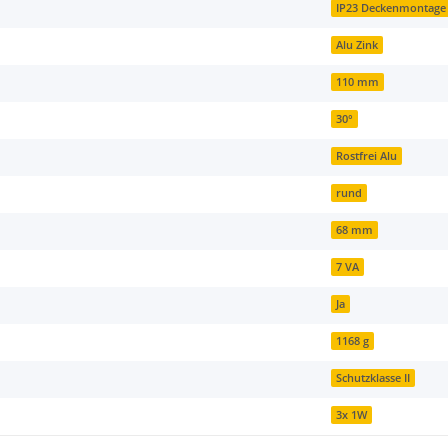
IP23 Deckenmontage
Alu Zink
110 mm
30°
Rostfrei Alu
rund
68 mm
7 VA
Ja
1168 g
Schutzklasse II
3x 1W