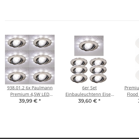
938.01.2 6x Paulmann
6er Set
Premiu
Premium 4,5W LED
Einbauleuchtenn Eisen
Flood
Einbauleuchtenn
gebürstet kaltweiss 6x
230V
39,99 €
*
39,60 €
*
Kaltweiss 6x250lem+6x
4,5W LED GU10 + 6x1W
50 lumen Komplett inkl
LED Ring 6400K
. Zubehör