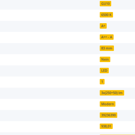
GU10
6500 K
A+
A++ - A
83 mm
Nein
LED
1
3x(250+50) lm
Modern
39236390
938,01