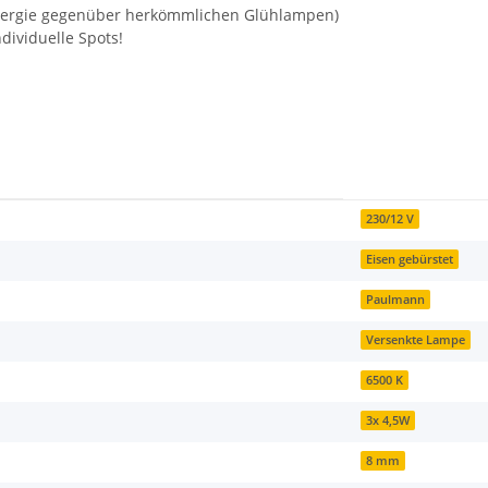
Energie gegenüber herkömmlichen Glühlampen)
dividuelle Spots!
230/12 V
Eisen gebürstet
Paulmann
Versenkte Lampe
6500 K
3x 4,5W
8 mm