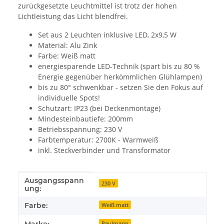
zurückgesetzte Leuchtmittel ist trotz der hohen
Lichtleistung das Licht blendfrei.
Set aus 2 Leuchten inklusive LED, 2x9,5 W
Material: Alu Zink
Farbe: Weiß matt
energiesparende LED-Technik (spart bis zu 80 %
Energie gegenüber herkömmlichen Glühlampen)
bis zu 80° schwenkbar - setzen Sie den Fokus auf
individuelle Spots!
Schutzart: IP23 (bei Deckenmontage)
Mindesteinbautiefe: 200mm
Betriebsspannung: 230 V
Farbtemperatur: 2700K - Warmweiß
inkl. Steckverbinder und Transformator
Ausgangsspann
Produkteigenschaft
Wert
230 V
ung:
Farbe:
Weiß matt
Paulmann