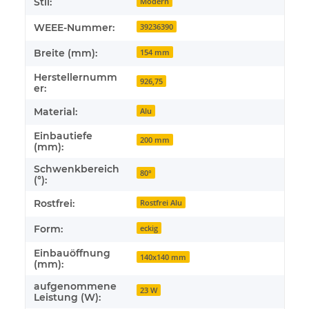
Stil:
Modern
WEEE-Nummer:
39236390
Breite (mm):
154 mm
Herstellernumm
926,75
er:
Material:
Alu
Einbautiefe
200 mm
(mm):
Schwenkbereich
80°
(°):
Rostfrei:
Rostfrei Alu
Form:
eckig
Einbauöffnung
140x140 mm
(mm):
aufgenommene
23 W
Leistung (W):