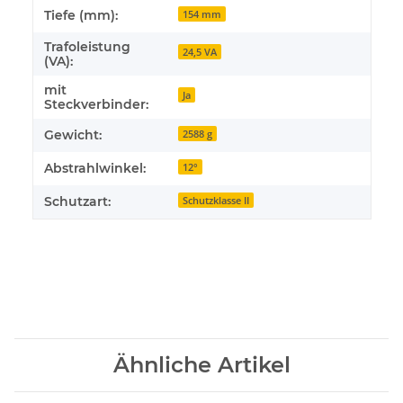
Tiefe (mm):
154 mm
Trafoleistung
24,5 VA
(VA):
mit
Ja
Steckverbinder:
Gewicht:
2588 g
Abstrahlwinkel:
12°
Schutzart:
Schutzklasse II
Ähnliche Artikel