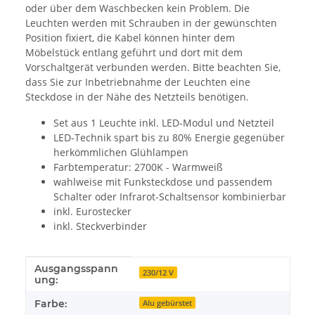
oder über dem Waschbecken kein Problem. Die
Leuchten werden mit Schrauben in der gewünschten
Position fixiert, die Kabel können hinter dem
Möbelstück entlang geführt und dort mit dem
Vorschaltgerät verbunden werden. Bitte beachten Sie,
dass Sie zur Inbetriebnahme der Leuchten eine
Steckdose in der Nähe des Netzteils benötigen.
Set aus 1 Leuchte inkl. LED-Modul und Netzteil
LED-Technik spart bis zu 80% Energie gegenüber
herkömmlichen Glühlampen
Farbtemperatur: 2700K - Warmweiß
wahlweise mit Funksteckdose und passendem
Schalter oder Infrarot-Schaltsensor kombinierbar
inkl. Eurostecker
inkl. Steckverbinder
Ausgangsspann
Produkteigenschaft
Wert
230/12 V
ung:
Farbe:
Alu gebürstet