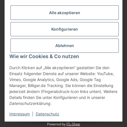
Informationen
Alle akzeptieren
Gesetzliche Informationen
Konfigurieren
Bezahlung
Ablehnen
Wie wir Cookies & Co nutzen
Durch Klicken auf „Alle akzeptieren“ gestatten Sie den
Einsatz folgender Dienste auf unserer Website: YouTube,
Vimeo, Google Analytics, Google Ads, Google Tag
Manager, Billiger.de Tracking. Sie können die Einstellung
jederzeit ändern (Fingerabdruck-Icon links unten). Weitere
Vertrag widerrufen
Details finden Sie unter
Konfigurieren
und in unserer
Datenschutzerklärung
.
* Alle Preise inkl. gesetzlicher USt., zzgl.
Versand
Impressum
|
Datenschutz
Powered by
JTL-Shop