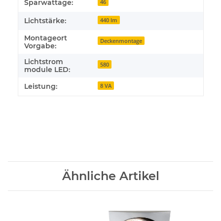
Sparwattage:
46
Lichtstärke:
440 lm
Montageort
Deckenmontage
Vorgabe:
Lichtstrom
580
module LED:
Leistung:
8 VA
Ähnliche Artikel