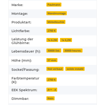
Marke:
Paulmann
Montage:
Wandmontage
Produktart:
Möbelleuchte
Lichtfarbe:
2700 K
Leistung der
1x 6.2W
1x 6,2W
Glühbirne:
30000 Std.
30000 heures.
Lebensdauer (h):
Höhe (mm):
57 mm
fest verbaut
solide installé
Sockel/Fassung:
Farbtemperatur
2700 K
(K):
EEK Spektrum:
A++ - A
Dimmbar:
Nein