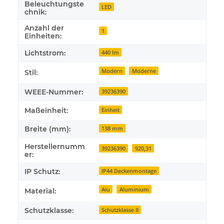
Beleuchtungste
LED
chnik:
Anzahl der
1
Einheiten:
Lichtstrom:
440 lm
Modern
Moderne
Stil:
WEEE-Nummer:
39236390
Maßeinheit:
Einheit
Breite (mm):
138 mm
Herstellernumm
39236390
920,31
er:
IP Schutz:
IP44 Deckenmontage
Alu
Aluminium
Material:
Schutzklasse:
Schutzklasse II