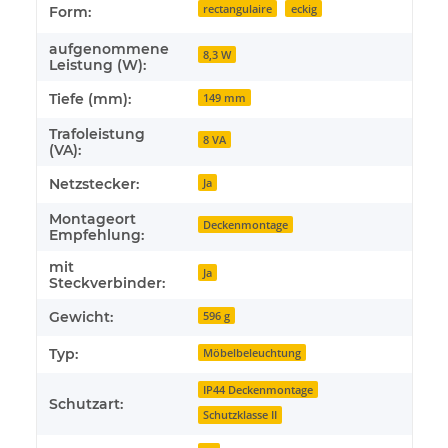
rectangulaire
eckig
Form:
aufgenommene
8,3 W
Leistung (W):
Tiefe (mm):
149 mm
Trafoleistung
8 VA
(VA):
Netzstecker:
Ja
Montageort
Deckenmontage
Empfehlung:
mit
Ja
Steckverbinder:
Gewicht:
596 g
Typ:
Möbelbeleuchtung
IP44 Deckenmontage
Schutzart:
Schutzklasse II