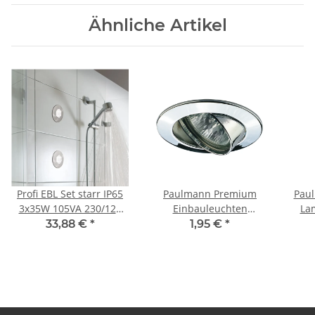
Ähnliche Artikel
Profi EBL Set starr IP65
Paulmann Premium
Pau
3x35W 105VA 230/12V
Einbauleuchten
La
GU5,3 51mm Weiß/Alu
schwenkbar max. 50W
5
33,88 €
*
1,95 €
*
Zink
12V GU5,3 51mm
Chrom/Alu Zink