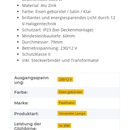
Material: Alu Zink
Farbe: Eisen gebürstet / Satin / Klar
brillantes und energiesparendes Licht durch 12
V-Halogentechnik
Schutzart: IP23 (bei Deckenmontage)
Mindesteinbautiefe: 60mm
Durchmesser: 79mm
Betriebsspannung: 230/12 V
Schutzklasse II
inkl. Steckverbinder und Transformator
Ausgangsspann
Produkteigenschaft
Wert
230/12 V
ung:
Farbe:
Eisen gebürstet
Marke:
Paulmann
Produktart:
Versenkte Lampe
Leistung der
3x 35W
Glühbirne: