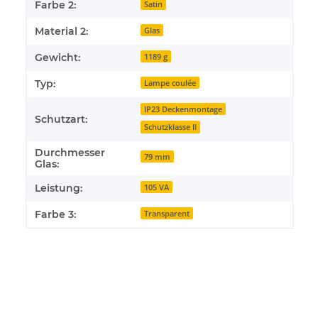
Farbe 2:
Satin
Material 2:
Glas
Gewicht:
1189 g
Typ:
Lampe coulée
IP23 Deckenmontage
Schutzart:
Schutzklasse II
Durchmesser
79 mm
Glas:
Leistung:
105 VA
Farbe 3:
Transparent