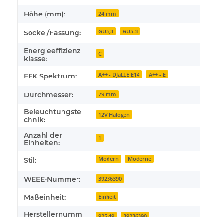
Höhe (mm):
24 mm
GU5,3
GU5.3
Sockel/Fassung:
Energieeffizienz
C
klasse:
A++ - DJaLLE E14
A++ - E
EEK Spektrum:
Durchmesser:
79 mm
Beleuchtungste
12V Halogen
chnik:
Anzahl der
1
Einheiten:
Modern
Moderne
Stil:
WEEE-Nummer:
39236390
Maßeinheit:
Einheit
Herstellernumm
925,49
39236390