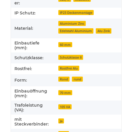
er:
IP Schutz:
IP23 Deckenmontage
Aluminium Zinc
Material:
Edelstahl Aluminium
Alu Zink
Einbautiefe
60 mm
(mm):
Schutzklasse:
Schutzklasse II
Rostfrei:
Rostfrei Alu
Rond
rund
Form:
Einbauöffnung
70 mm
(mm):
Trafoleistung
105 VA
(VA):
mit
Ja
Steckverbinder: