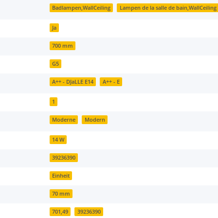
Badlampen,WallCeiling
Lampen de la salle de bain,WallCeiling
Ja
700 mm
G5
A++ - DJaLLE E14
A++ - E
1
Moderne
Modern
14 W
39236390
Einheit
70 mm
701,49
39236390