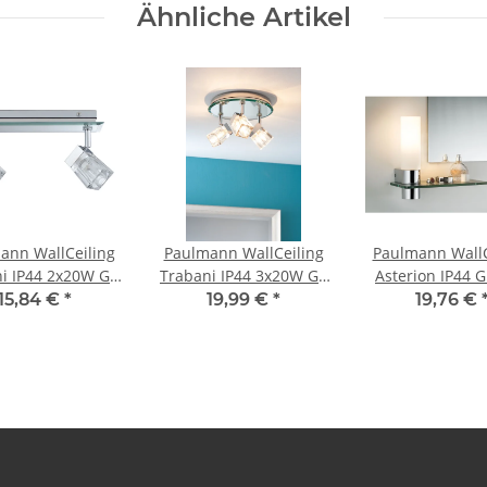
Ähnliche Artikel
ann WallCeiling
Paulmann WallCeiling
Paulmann WallC
i IP44 2x20W G9
Trabani IP44 3x20W G9
Asterion IP44 G
m/Transparent
Chrom/Transparent
LED 4,5W 4
15,84 €
*
19,99 €
*
19,76 €
V Metall/Glas
230V Metall/Glas
Chrom/Opal 
Metall/Gla