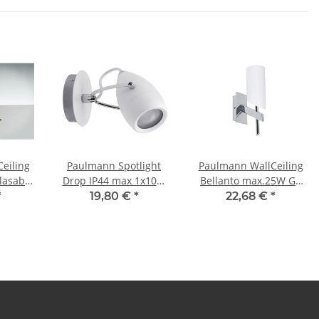
eiling
Paulmann Spotlight
Paulmann WallCeiling
lasab.
Drop IP44 max 1x10W
Bellanto max.25W G9
25mm
GU10 Weiß/Chrom 230V
Chrom/Opal 230V
*
19,80 €
*
22,68 €
*
230V
Metall
Metall/Glas
s