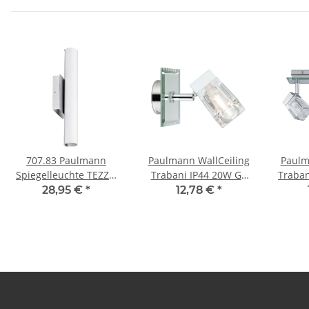
707.83 Paulmann
Paulmann WallCeiling
Paulm
Spiegelleuchte TEZZO
Trabani IP44 20W G9
Traban
Badleuchte rund LED
Chrom/Transparent
Chro
28,95 €
*
12,78 €
*
IP44 21W 4000K
230V Metall/Glas
230
1480Lm 230V
Glas/chrom