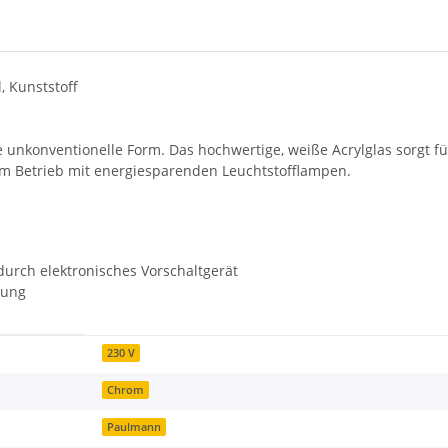
, Kunststoff
re unkonventionelle Form. Das hochwertige, weiße Acrylglas sorgt 
m Betrieb mit energiesparenden Leuchtstofflampen.
 durch elektronisches Vorschaltgerät
uung
230 V
Chrom
Paulmann