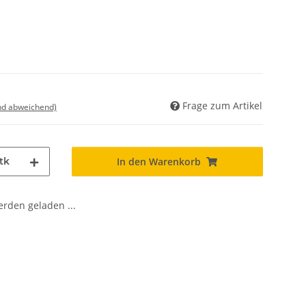
Frage zum Artikel
nd abweichend)
tk
In den Warenkorb
den geladen ...