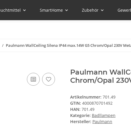
euchtmittel
SmartHome
Zubehör
Gewer
Paulmann WallCeiling Silena IP44 max.14W G5 Chrom/Opal 230V Meta
Paulmann WallCe
Chrom/Opal 230V
Artikelnummer:
701.49
GTIN:
4000870701492
HAN:
701.49
Kategorie:
Badllampen
Hersteller:
Paulmann