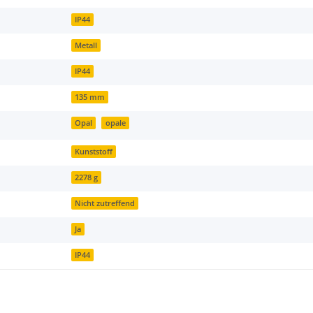
IP44
Metall
IP44
135 mm
Opal
opale
Kunststoff
2278 g
Nicht zutreffend
Ja
IP44