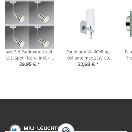
4er Set Paulmann Urail
Paulmann WallCeiling
Pau
LED Spot Titurel inkl. 4x
Bellanto max.25W G9
Tr
3W LED G9 Sockel
Chrom/Opal 230V
Ch
29,95 €
*
22,68 €
*
verbrauch warmweiss
Metall/Glas
ergibt 4x 35W