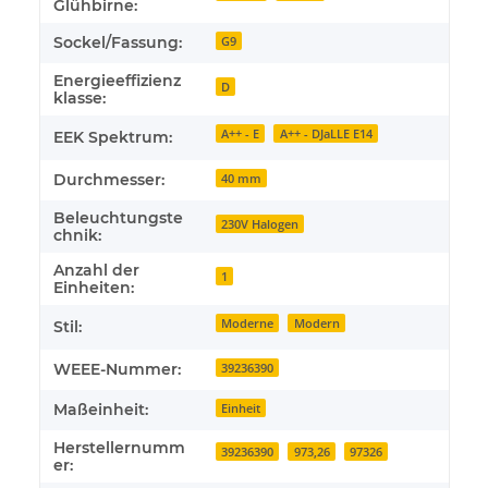
Glühbirne:
Sockel/Fassung:
G9
Energieeffizienz
D
klasse:
A++ - E
A++ - DJaLLE E14
EEK Spektrum:
Durchmesser:
40 mm
Beleuchtungste
230V Halogen
chnik:
Anzahl der
1
Einheiten:
Moderne
Modern
Stil:
WEEE-Nummer:
39236390
Maßeinheit:
Einheit
Herstellernumm
39236390
973,26
97326
er: