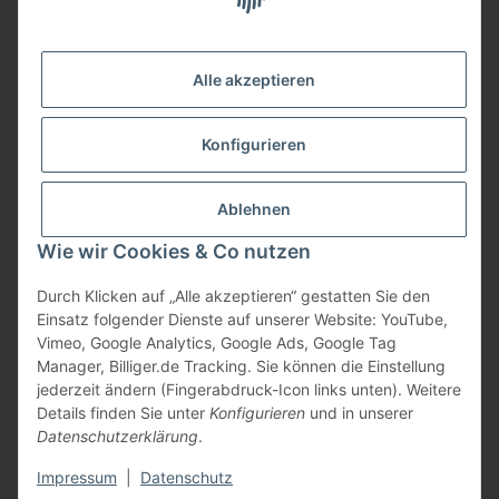
Informationen
Alle akzeptieren
Gesetzliche Informationen
Konfigurieren
Bezahlung
Ablehnen
Wie wir Cookies & Co nutzen
Durch Klicken auf „Alle akzeptieren“ gestatten Sie den
Einsatz folgender Dienste auf unserer Website: YouTube,
Vimeo, Google Analytics, Google Ads, Google Tag
Manager, Billiger.de Tracking. Sie können die Einstellung
jederzeit ändern (Fingerabdruck-Icon links unten). Weitere
Vertrag widerrufen
Details finden Sie unter
Konfigurieren
und in unserer
Datenschutzerklärung
.
* Alle Preise inkl. gesetzlicher USt., zzgl.
Versand
Impressum
|
Datenschutz