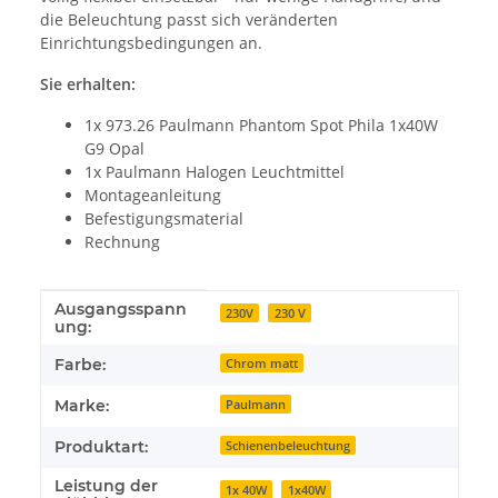
die Beleuchtung passt sich veränderten
Einrichtungsbedingungen an.
Sie erhalten:
1x 973.26 Paulmann Phantom Spot Phila 1x40W
G9 Opal
1x Paulmann Halogen Leuchtmittel
Montageanleitung
Befestigungsmaterial
Rechnung
Ausgangsspann
Produkteigenschaft
Wert
230V
230 V
ung:
Farbe:
Chrom matt
Marke:
Paulmann
Produktart:
Schienenbeleuchtung
Leistung der
1x 40W
1x40W