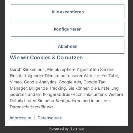
Informationen
Alle akzeptieren
Gesetzliche Informationen
Konfigurieren
Bezahlung
Ablehnen
Wie wir Cookies & Co nutzen
Durch Klicken auf „Alle akzeptieren“ gestatten Sie den
Einsatz folgender Dienste auf unserer Website: YouTube,
Vimeo, Google Analytics, Google Ads, Google Tag
Manager, Billiger.de Tracking. Sie können die Einstellung
jederzeit ändern (Fingerabdruck-Icon links unten). Weitere
Vertrag widerrufen
Details finden Sie unter
Konfigurieren
und in unserer
Datenschutzerklärung
.
* Alle Preise inkl. gesetzlicher USt., zzgl.
Versand
Impressum
|
Datenschutz
Powered by
JTL-Shop