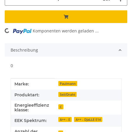
Komponenten werden geladen ...
Loading...
Beschreibung
0
Produkteigenschaft
Wert
Marke:
Paulmann
Produktart:
Seil/Draht
Energieeffizienz
C
klasse:
A++ - E
A++ - DJaLLE E14
EEK Spektrum:
Anzahl der