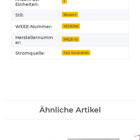
1
Einheiten:
Stil:
Modern
WEEE-Nummer:
39236390
Herstellernumm
94026-10
er:
Stromquelle:
Fest Verdrahtet
Ähnliche Artikel