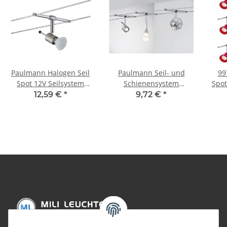
Paulmann Halogen Seil
Paulmann Seil- und
997.
Spot 12V Seilsystem
Schienensystem
Spot
160mm Seilabstand
CombiEasy Spot
St
12,59 €
*
9,72 €
*
GU5,3 GU4 G4
Curcuma 1x35W GU4
Chrom/Opal 12V
Metall/Glas