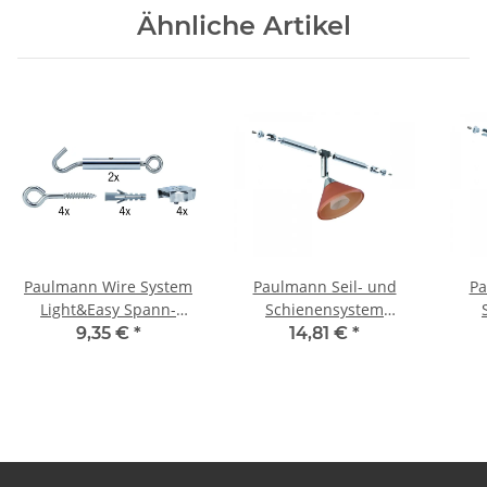
Ähnliche Artikel
Paulmann Wire System
Paulmann Seil- und
Pa
Light&Easy Spann-
Schienensystem
Montageset nicht isoliert
CombiEasy Spot Co
9,35 €
*
14,81 €
*
Chrom Metall
lumenar 1x35W GU4
Cu
Chrom/Orange satiniert
12V Metall