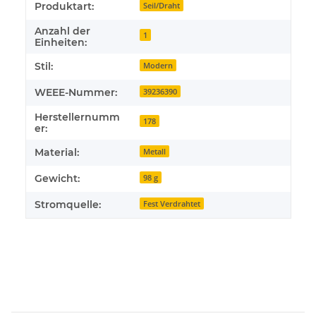
Produktart:
Seil/Draht
Anzahl der
1
Einheiten:
Stil:
Modern
WEEE-Nummer:
39236390
Herstellernumm
178
er:
Material:
Metall
Gewicht:
98 g
Stromquelle:
Fest Verdrahtet