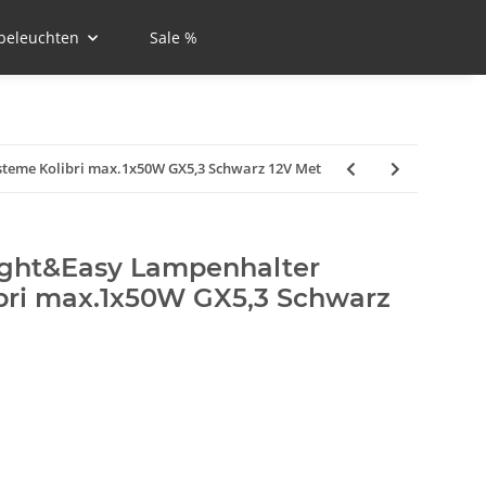
beleuchten
Sale %
teme Kolibri max.1x50W GX5,3 Schwarz 12V Met
ght&Easy Lampenhalter
ibri max.1x50W GX5,3 Schwarz