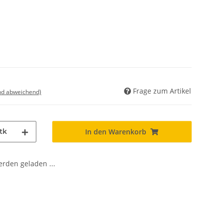
Frage zum Artikel
nd abweichend)
tk
In den Warenkorb
den geladen ...