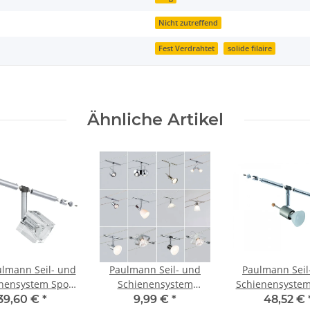
Nicht zutreffend
Fest Verdrahtet
solide filaire
Ähnliche Artikel
ulmann Seil- und
Paulmann Seil- und
Paulmann Seil
nensystem Spot
Schienensystem
Schienensystem
eCube 1x35W
CombiSystems Spot
Spot Sheela 
39,60 €
*
9,99 €
*
48,52 €