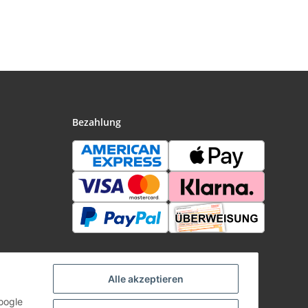
tiniert
115mm Nickel satiniert
Curcuma 1x35W GU4
l
Met
Chrom/Opal 12V
Metall/Glas
Bezahlung
Alle akzeptieren
oogle