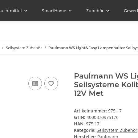
euchtmittel
SmartHome
Zubehör
Gewer
Seilsystem Zubehör
Paulmann WS Light&Easy Lampenhalter Seilsys
Paulmann WS Li
Seilsysteme Kol
12V Met
Artikelnummer:
975.17
GTIN:
4000870975176
HAN:
975.17
Kategorie:
Seilsystem Zubehör
Hersteller:
Paulmann