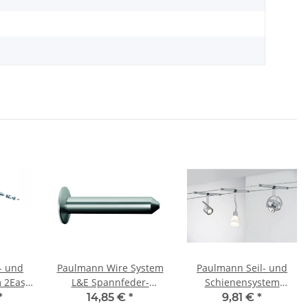
- und
Paulmann Wire System
Paulmann Seil- und
 2Easy
L&E Spannfeder-
Schienensystem
5x20W
Wandanschluss 1 Paar
CombiEasy Spot
*
14,85 €
*
9,81 €
*