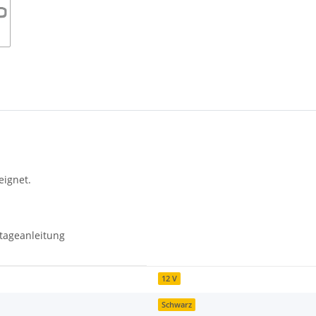
eignet.
ntageanleitung
12 V
Schwarz