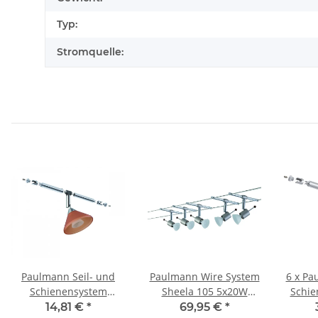
Typ:
Stromquelle:
Paulmann Seil- und
Paulmann Wire System
6 x Pa
Schienensystem
Sheela 105 5x20W
Schie
CombiEasy Spot Co
GU5,3 Nickel satiniert
Ic
14,81 €
*
69,95 €
*