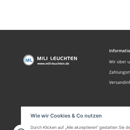
lumenar 1x35W GU4
230/12V 105VA Metall
Halo
Chrom/Orange satiniert
Chrom
12V Metall
Informati
Wir über 
Zahlungsm
Versandin
Wie wir Cookies & Co nutzen
Durch Klicken auf „Alle akzeptieren“ gestatten Sie 