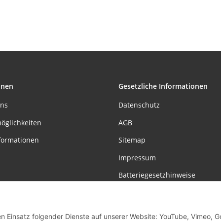
gen innkl. GU4
IceCube 1x35W GU4
GU5,3 Nickel sa
 matt 12V Metal
Chrom matt 12V
12V Metal
Glas
Metall/Glas
onen
Gesetzliche Informationen
uns
Datenschutz
öglichkeiten
AGB
formationen
Sitemap
Impressum
Batteriegesetzhinweise
Widerrufsrecht
den Einsatz folgender Dienste auf unserer Website: YouTube, Vimeo, G