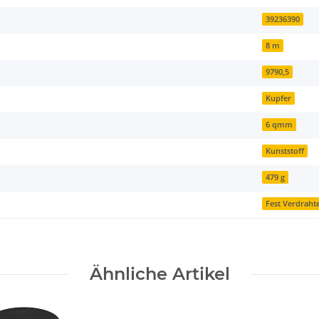
39236390
8 m
9790,5
Kupfer
6 qmm
Kunststoff
479 g
Fest Verdraht
Ähnliche Artikel