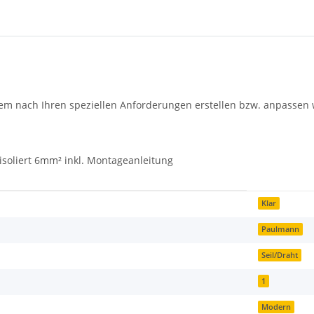
lsystem nach Ihren speziellen Anforderungen erstellen bzw. anpassen 
 isoliert 6mm² inkl. Montageanleitung
Klar
Paulmann
Seil/Draht
1
Modern