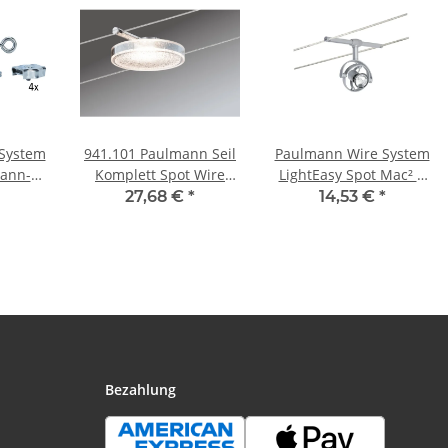
System
941.101 Paulmann Seil
Paulmann Wire System
pann-
Komplett Spot Wire
LightEasy Spot Mac² R
icht
Disk Systems DC Set
1x20W GU4 Chrom matt
27,68 €
*
14,53 €
*
Metall
DiscLED II 1x4W Chrom
12V Kunststoff
matt 230V/12V DC
Metall
Bezahlung