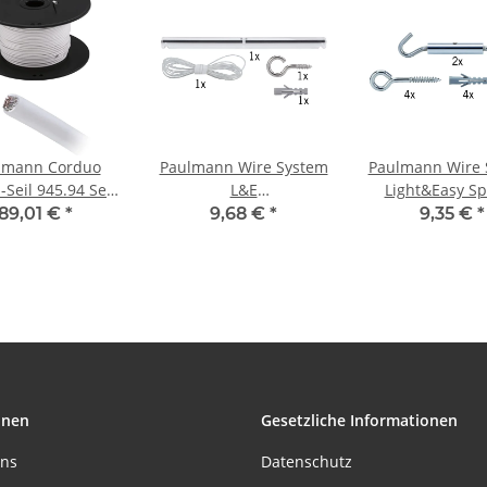
lmann Corduo
Paulmann Wire System
Paulmann Wire 
Seil 945.94 Seil
L&E
Light&Easy S
s isoliert 100m
Zwischenaufhängung
Montageset n
89,01 €
*
9,68 €
*
9,35 €
*
olle 2,5qmm
100cm Acryl Kunststoff
isoliert Chrom 
onen
Gesetzliche Informationen
uns
Datenschutz