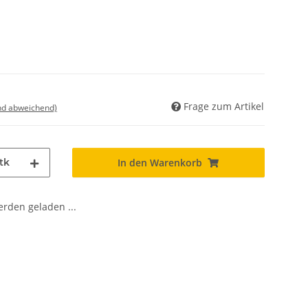
Frage zum Artikel
nd abweichend)
tk
In den Warenkorb
den geladen ...