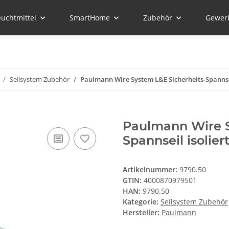
euchtmittel
SmartHome
Zubehör
Gewer
Seilsystem Zubehör
Paulmann Wire System L&E Sicherheits-Spannse
Paulmann Wire S
Spannseil isolie
Artikelnummer:
9790.50
GTIN:
4000870979501
HAN:
9790.50
Kategorie:
Seilsystem Zubehör
Hersteller:
Paulmann