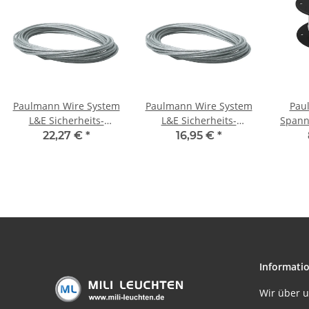
Paulmann Wire System
Paulmann Wire System
Pau
L&E Sicherheits-
L&E Sicherheits-
Spann-
Spannseil isoliert 12m
Spannseil isoliert 12m
Weis
22,27 €
*
16,95 €
*
6qmm Klar
4qmm Klar
R
Informati
Wir über 