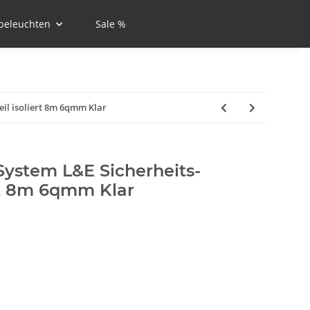
beleuchten
Sale %
il isoliert 8m 6qmm Klar
ystem L&E Sicherheits-
rt 8m 6qmm Klar