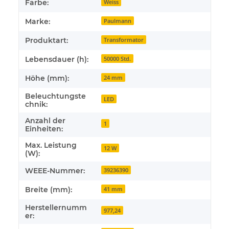
Farbe:
Weiss
Marke:
Paulmann
Produktart:
Transformator
Lebensdauer (h):
50000 Std.
Höhe (mm):
24 mm
Beleuchtungste
LED
chnik:
Anzahl der
1
Einheiten:
Max. Leistung
12 W
(W):
WEEE-Nummer:
39236390
Breite (mm):
41 mm
Herstellernumm
977,24
er: