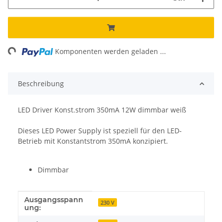
ng...
Komponenten werden geladen ...
Beschreibung
LED Driver Konst.strom 350mA 12W dimmbar weiß
Dieses LED Power Supply ist speziell für den LED-
Betrieb mit Konstantstrom 350mA konzipiert.
Dimmbar
Ausgangsspann
Produkteigenschaft
Wert
230 V
ung: