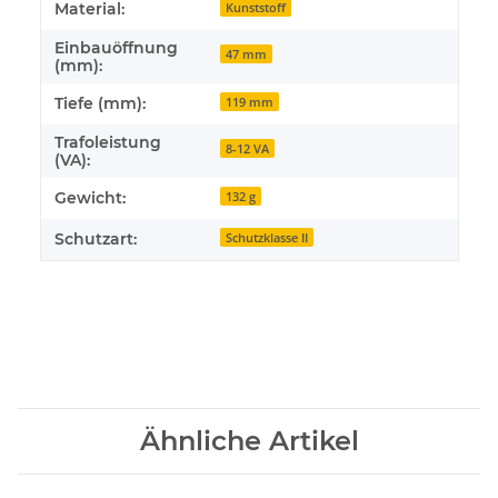
Material:
Kunststoff
Einbauöffnung
47 mm
(mm):
Tiefe (mm):
119 mm
Trafoleistung
8-12 VA
(VA):
Gewicht:
132 g
Schutzart:
Schutzklasse II
Ähnliche Artikel