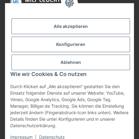
Informationen
Alle akzeptieren
Gesetzliche Informationen
Konfigurieren
Bezahlung
Ablehnen
Wie wir Cookies & Co nutzen
Durch Klicken auf „Alle akzeptieren“ gestatten Sie den
Einsatz folgender Dienste auf unserer Website: YouTube,
Vimeo, Google Analytics, Google Ads, Google Tag
Manager, Billiger.de Tracking. Sie können die Einstellung
jederzeit ändern (Fingerabdruck-Icon links unten). Weitere
Vertrag widerrufen
Details finden Sie unter
Konfigurieren
und in unserer
Datenschutzerklärung
.
* Alle Preise inkl. gesetzlicher USt., zzgl.
Versand
Impressum
|
Datenschutz