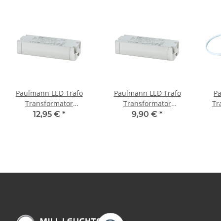
Paulmann LED Trafo
Paulmann LED Trafo
P
Transformator
Transformator
Tr
Konstantstrom 700mA
Konstantstrom 350mA
Kon
12,95 €
*
9,90 €
*
12W dimmbar Weiß
15W dimmbar Weiß
12W